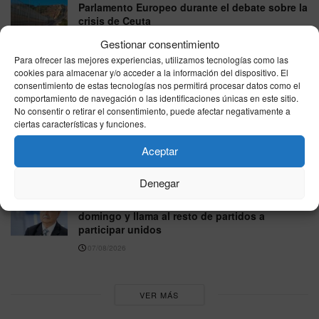
Parlamento Europeo durante el debate sobre la
crisis de Ceuta
07/08/2026
Gestionar consentimiento
Para ofrecer las mejores experiencias, utilizamos tecnologías como las
EEUU respalda la soberanía española sobre
cookies para almacenar y/o acceder a la información del dispositivo. El
Ceuta y Melilla y carga contra el Gobierno por
consentimiento de estas tecnologías nos permitirá procesar datos como el
la crisis migratoria
comportamiento de navegación o las identificaciones únicas en este sitio.
No consentir o retirar el consentimiento, puede afectar negativamente a
07/08/2026
ciertas características y funciones.
El PP exige más policías en las barriadas de
Aceptar
Ceuta y un refuerzo urgente de Extranjería
07/08/2026
Denegar
El PP de Ceuta se suma a la concentración del
domingo y llama al resto de partidos a
participar unidos
07/08/2026
VER MÁS