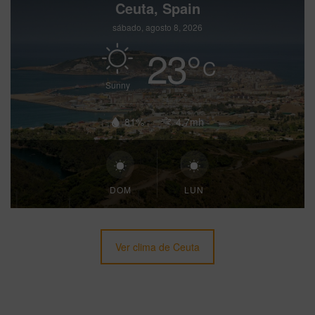
Ceuta, Spain
sábado, agosto 8, 2026
23
°
C
Sunny
81%
4.7mh
DOM
LUN
Ver clima de Ceuta