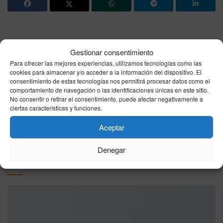
Noticia anterior
Gestionar consentimiento
Ceuta celebrará una exhibición aérea con salto
Para ofrecer las mejores experiencias, utilizamos tecnologías como las
paracaidista por el Día de las Fuerzas Armadas
cookies para almacenar y/o acceder a la información del dispositivo. El
consentimiento de estas tecnologías nos permitirá procesar datos como el
comportamiento de navegación o las identificaciones únicas en este sitio.
Siguiente noticia
No consentir o retirar el consentimiento, puede afectar negativamente a
Beata Ana de San Bartolomé: Viuda carmelita y
ciertas características y funciones.
reformadora | Santoral 7 de junio
Aceptar
Denegar
Otras
Noticias