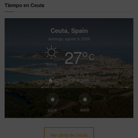
Tiempo en Ceuta
Ceuta, Spain
domingo, agosto 9, 2026
27
°
C
Sunny
62%
8.3mh
LUN
MAR
Ver clima de Ceuta