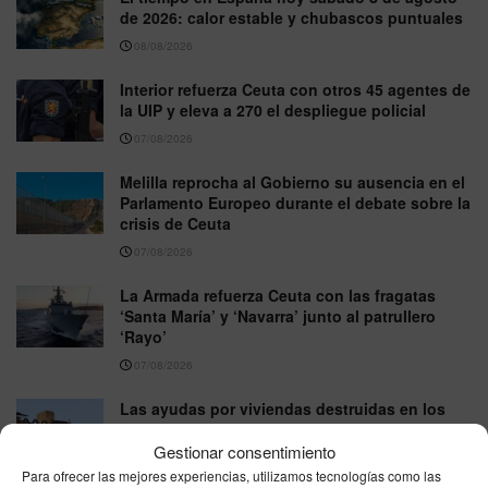
de 2026: calor estable y chubascos puntuales
08/08/2026
Interior refuerza Ceuta con otros 45 agentes de
la UIP y eleva a 270 el despliegue policial
07/08/2026
Melilla reprocha al Gobierno su ausencia en el
Parlamento Europeo durante el debate sobre la
crisis de Ceuta
07/08/2026
La Armada refuerza Ceuta con las fragatas
‘Santa María’ y ‘Navarra’ junto al patrullero
‘Rayo’
07/08/2026
Las ayudas por viviendas destruidas en los
incendios llegan hasta 15.120 euros y exigen
que sea la residencia habitual
Gestionar consentimiento
Para ofrecer las mejores experiencias, utilizamos tecnologías como las
07/08/2026