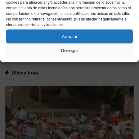
cookies para almacenar y/o acceder a la información del dispositivo. El
consentimiento de estas tecnologías nos permitirá procesar datos como el
España se parte en dos este viernes: hasta 41
comportamiento de navegación o las identificaciones únicas en este sitio.
grados en el sur mientras el norte esquiva el
No consentir o retirar el consentimiento, puede afectar negativamente a
calor extremo
ciertas características y funciones.
07/08/2026
Aceptar
Denegar
VER MÁS
Última hora