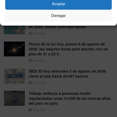
Aceptar
donación
06/08/2026
Denegar
precio gasolina Ceuta hoy jueves 6 de agosto
de 2026: dónde está más barata
06/08/2026
Precio de la luz hoy, jueves 6 de agosto de
2026: las mejores horas para ahorrar, con un
pico de 21 a 22 h
06/08/2026
IBEX 35 hoy miércoles 5 de agosto de 2026:
cierra al alza hasta 20.057 puntos
05/08/2026
Trabajo atribuye a personas recién
regularizadas unas 15.000 de las nuevas altas
del paro en julio
05/08/2026