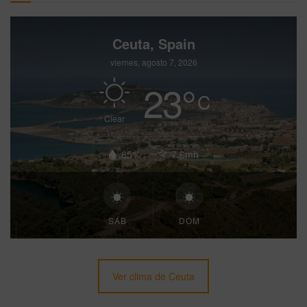
Ceuta, Spain
viernes, agosto 7, 2026
23
°
C
Clear
65%
7.6mh
SÁB
DOM
Ver clima de Ceuta