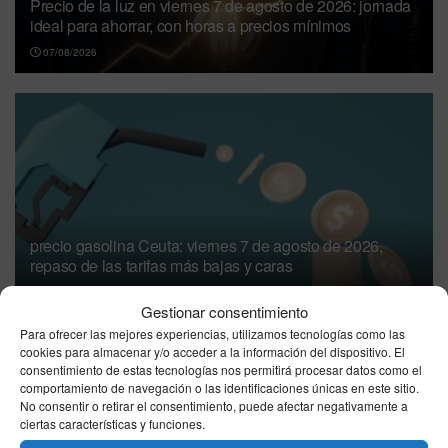
Precio de la luz en viernes 7 de agosto de 2026: jornada
ideal para ahorrar, con horas a precios mínimos
07/08/2026
precio gasolina Ceuta: viernes 7 de agosto de 2026,
repaso de las tarifas más bajas y caras
07/08/2026
Gestionar consentimiento
Para ofrecer las mejores experiencias, utilizamos tecnologías como las
IBEX 35, jueves 6 de agosto de 2026: cierra al
cookies para almacenar y/o acceder a la información del dispositivo. El
alza y roza los 20.279 puntos
consentimiento de estas tecnologías nos permitirá procesar datos como el
comportamiento de navegación o las identificaciones únicas en este sitio.
06/08/2026
No consentir o retirar el consentimiento, puede afectar negativamente a
ciertas características y funciones.
Dinero de tus padres para comprar casa: cómo
evitar que Hacienda lo considere una