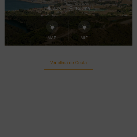
75%
15.8mh
MAR
MIÉ
Ver clima de Ceuta