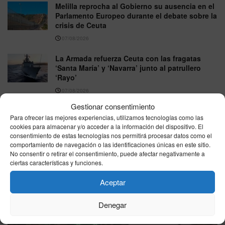
Melilla reprocha al Gobierno su ausencia en el
Parlamento Europeo durante el debate sobre la
crisis de Ceuta
07/08/2026
La Armada refuerza Ceuta con las fragatas
‘Santa María’ y ‘Navarra’ junto al patrullero
‘Rayo’
07/08/2026
Gestionar consentimiento
Para ofrecer las mejores experiencias, utilizamos tecnologías como las
VER MÁS
cookies para almacenar y/o acceder a la información del dispositivo. El
consentimiento de estas tecnologías nos permitirá procesar datos como el
comportamiento de navegación o las identificaciones únicas en este sitio.
No consentir o retirar el consentimiento, puede afectar negativamente a
Última hora
ciertas características y funciones.
Aceptar
Denegar