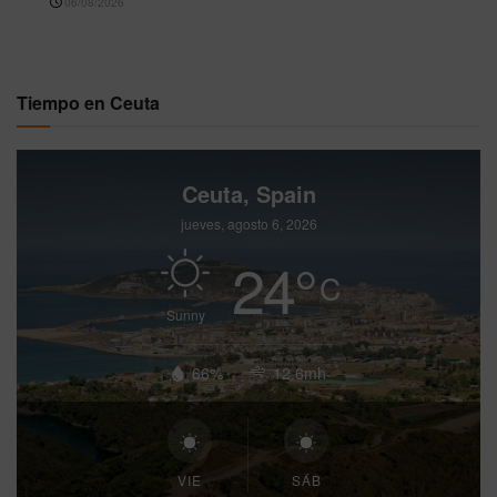
06/08/2026
Tiempo en Ceuta
Ceuta, Spain
jueves, agosto 6, 2026
24
°
C
Sunny
66%
12.6mh
VIE
SÁB