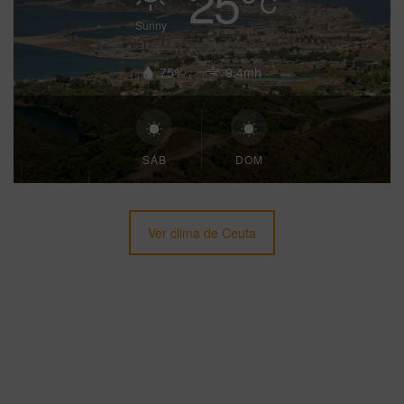
25
°
C
Sunny
75%
9.4mh
SÁB
DOM
Ver clima de Ceuta