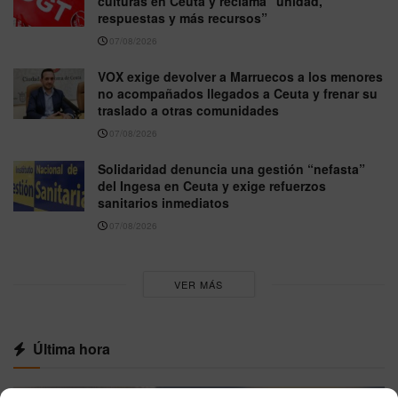
culturas en Ceuta y reclama “unidad,
respuestas y más recursos”
07/08/2026
VOX exige devolver a Marruecos a los menores
no acompañados llegados a Ceuta y frenar su
traslado a otras comunidades
07/08/2026
Solidaridad denuncia una gestión “nefasta”
del Ingesa en Ceuta y exige refuerzos
sanitarios inmediatos
07/08/2026
VER MÁS
Última hora