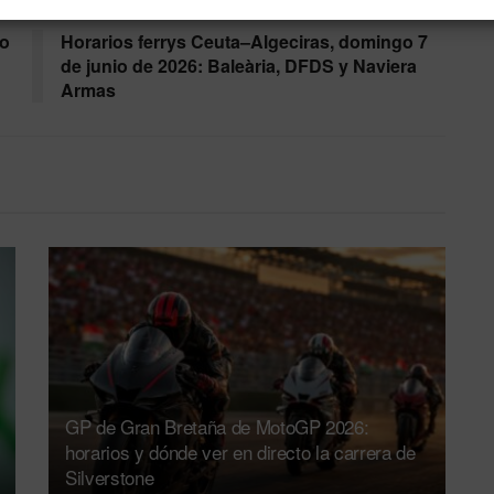
Siguiente noticia
io
Horarios ferrys Ceuta–Algeciras, domingo 7
de junio de 2026: Baleària, DFDS y Naviera
Armas
GP de Gran Bretaña de MotoGP 2026:
horarios y dónde ver en directo la carrera de
Silverstone