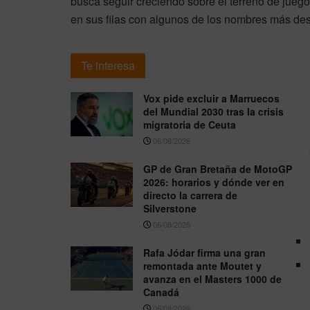
busca seguir creciendo sobre el terreno de jueg
en sus filas con algunos de los nombres más de
Te interesa
Vox pide excluir a Marruecos
del Mundial 2030 tras la crisis
migratoria de Ceuta
06/08/2026
GP de Gran Bretaña de MotoGP
2026: horarios y dónde ver en
directo la carrera de
Silverstone
06/08/2026
Rafa Jódar firma una gran
remontada ante Moutet y
avanza en el Masters 1000 de
Canadá
06/08/2026