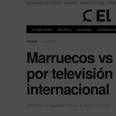
Declaración de la Renta
Cartelera
Sorteo Cruz Roja
Horó
ÚLTIMA HORA
POLÍTICA
NACIONAL
INTERNACI
Portada
Deportes
Marruecos vs 
por televisión
internacional
07/06/2026
en
Deportes
Tiempo de lectura: 2 minutos