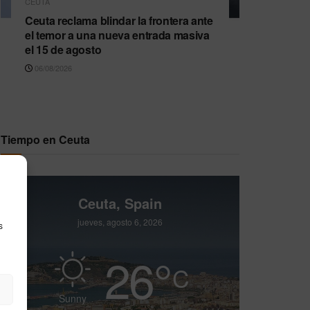
CEUTA
Ceuta reclama blindar la frontera ante
el temor a una nueva entrada masiva
el 15 de agosto
06/08/2026
Tiempo en Ceuta
Ceuta, Spain
jueves, agosto 6, 2026
s
26
°
C
Sunny