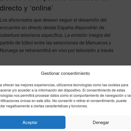
directo y ‘online’
Los aficionados que deseen seguir el desarrollo del
encuentro en directo desde España dispondrán de
cobertura televisiva específica. La emisión íntegra del
partido de fútbol entre las selecciones de Marruecos y
Noruega se retransmitirá en vivo por televisión a través
Gestionar consentimiento
señal del evento tanto en sus canales habituales de
sión ‘online’ y soportes digitales en directo.
a ofrecer las mejores experiencias, utilizamos tecnologías como las cookies para
acenar y/o acceder a la información del dispositivo. El consentimiento de estas
nologías nos permitirá procesar datos como el comportamiento de navegación o la
ntificaciones únicas en este sitio. No consentir o retirar el consentimiento, puede
ctar negativamente a ciertas características y funciones.
Enviar
Compartir
Compartir
2
Aceptar
Denegar