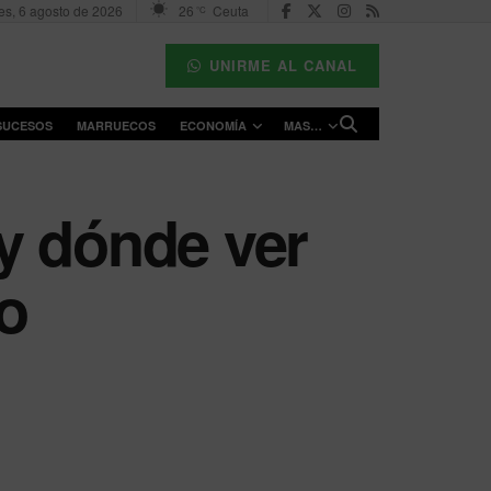
es, 6 agosto de 2026
26
Ceuta
°C
UNIRME AL CANAL
SUCESOS
MARRUECOS
ECONOMÍA
MAS…
y dónde ver
so