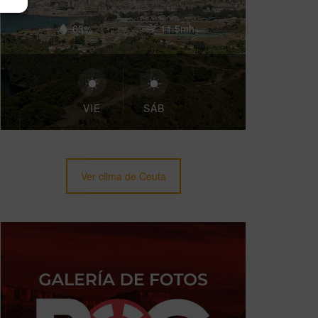
63%
11.5mh
VIE
SÁB
Ver clima de Ceuta