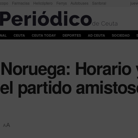
scopo
Farmacias
Helicóptero
Ferrys
Autobuses
Santoral
juev
ONAL
CEUTA
CEUTA TODAY
DEPORTES
AD CEUTA
SOCIEDAD
Noruega: Horario 
 el partido amisto
A
A