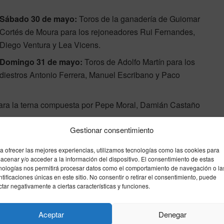
Sábado 30 de mayo:
Toros de la ganadería de Guiomar
Cortés de Moura para los rejoneadores Rui Fernandes,
Diego Ventura y Lea Vicens.
Domingo 31 de mayo:
Toros de Adolfo Martín para los
diestros Antonio Ferrera, Manuel Escribano y Paco
ara la terna compuesta por Pepe Moral, Damián Castaño
Gestionar consentimiento
 para José Garrido, Ismael Martín y Samuel Navalón.
a ofrecer las mejores experiencias, utilizamos tecnologías como las cookies para
 Jandilla para Emilio de Justo, Borja Jiménez y Víctor
acenar y/o acceder a la información del dispositivo. El consentimiento de estas
nologías nos permitirá procesar datos como el comportamiento de navegación o la
ntificaciones únicas en este sitio. No consentir o retirar el consentimiento, puede
ctar negativamente a ciertas características y funciones.
Enviar
Compartir
Compartir
2
Aceptar
Denegar