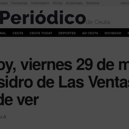
scopo
Farmacias
Helicóptero
Ferrys
Autobuses
Santoral
viern
ONAL
CEUTA
CEUTA TODAY
DEPORTES
AD CEUTA
SOCIEDAD
y, viernes 29 de m
sidro de Las Ventas
de ver
A
A