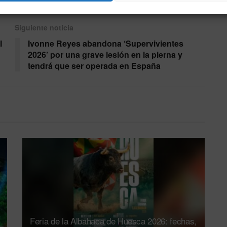
Siguiente noticia
I
Ivonne Reyes abandona ‘Supervivientes
2026’ por una grave lesión en la pierna y
tendrá que ser operada en España
Feria de la Albahaca de Huesca 2026: fechas,