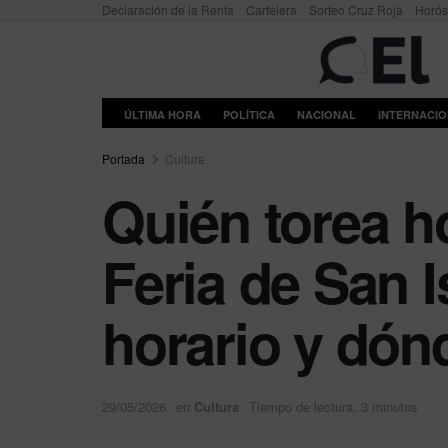
Declaración de la Renta
Cartelera
Sorteo Cruz Roja
Horó
ÚLTIMA HORA
POLÍTICA
NACIONAL
INTERNACI
Portada
Cultura
Quién torea ho
Feria de San I
horario y dón
29/05/2026
en
Cultura
Tiempo de lectura: 3 minutos