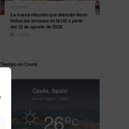
ECONOMÍA
La nueva etiqueta que deberán llevar
todos los envases en la UE a partir
del 12 de agosto de 2028
07/08/2026
Tiempo en Ceuta
Ceuta, Spain
s
viernes, agosto 7, 2026
26
°
C