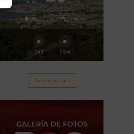
Sunny
68%
11.5mh
SÁB
DOM
Ver clima de Ceuta