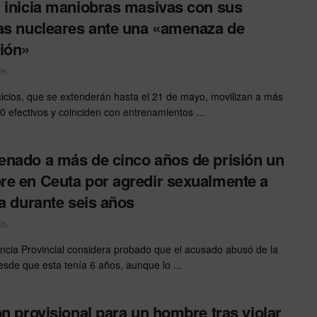
 inicia maniobras masivas con sus
as nucleares ante una «amenaza de
ión»
26
cicios, que se extenderán hasta el 21 de mayo, movilizan a más
0 efectivos y coinciden con entrenamientos ...
nado a más de cinco años de prisión un
e en Ceuta por agredir sexualmente a
ja durante seis años
26
ncia Provincial considera probado que el acusado abusó de la
sde que esta tenía 6 años, aunque lo ...
ón provisional para un hombre tras violar