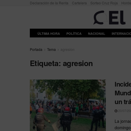
Declaración de la Renta
Cartelera
Sorteo Cruz Roja
Horó
ÚLTIMA HORA
POLÍTICA
NACIONAL
INTERNACI
Portada
Tema
agresion
Etiqueta:
agresion
Incid
Mundi
un tr
20/07/20
La jornad
domingo 