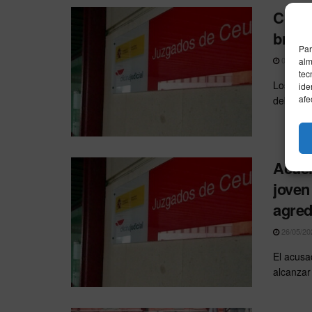
Conde
bruta
Par
03/06/20
alm
tec
Los dos 
ide
afe
deberán 
Acuer
joven
agred
26/05/20
El acusa
alcanzar