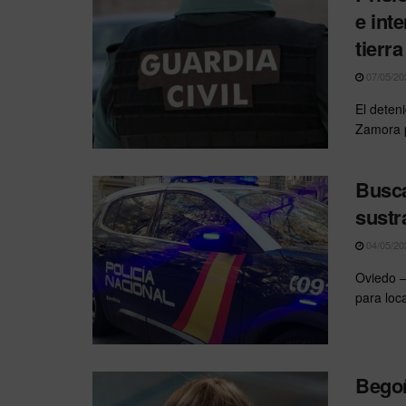
e int
tierr
07/05/20
El deten
Zamora p
Busca
sustr
04/05/20
Oviedo —
para loc
Begoñ