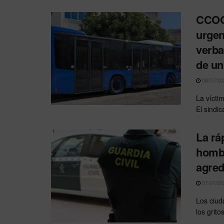
CCOO
urgen
verba
de u
08/07/20
La víctim
El sindic
La rá
hombr
agred
07/07/20
Los ciud
los grito