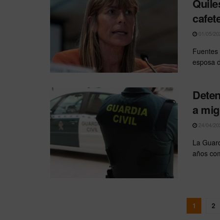
Quile
cafet
01/05/20
Fuentes 
esposa de
Deten
a mig
24/04/20
La Guard
años com
1
2