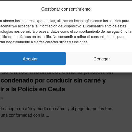
nados a dos años de prisión por una
Gestionar consentimiento
l agresión en el mirador de San Antonio
a ofrecer las mejores experiencias, utilizamos tecnologías como las cookies para
26
acenar y/o acceder a la información del dispositivo. El consentimiento de estas
nologías nos permitirá procesar datos como el comportamiento de navegación o la
acusados aceptaron la pena tras un acuerdo de conformidad y
ntificaciones únicas en este sitio. No consentir o retirar el consentimiento, puede
ctar negativamente a ciertas características y funciones.
indemnizar a la víctima con casi 20.000 ...
Aceptar
Denegar
do en los tribunales: evita la prisión un
 condenado por conducir sin carné y
ir a la Policía en Ceuta
26
do acepta un año y medio de cárcel y el pago de multas tras
 una conformidad con la ...