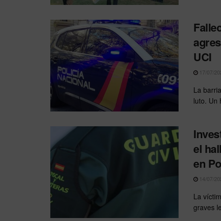
Falle
agres
UCI
17/07/20
La barri
luto. Un
Inves
el ha
en Po
14/07/20
La vícti
graves le