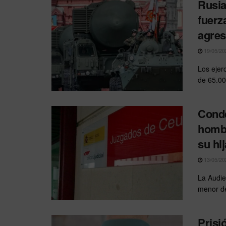
Rusia
fuerz
agres
19/05/20
Los ejer
de 65.00
Conde
hombr
su hi
13/05/20
La Audie
menor de
Prisi