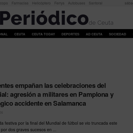
scopo
Farmacias
Helicóptero
Ferrys
Autobuses
Santoral
sába
ONAL
CEUTA
CEUTA TODAY
DEPORTES
AD CEUTA
SOCIEDAD
entes empañan las celebraciones del
al: agresión a militares en Pamplona y
ágico accidente en Salamanca
26
a festiva por la final del Mundial de fútbol se vio truncada este
por dos graves sucesos en ...