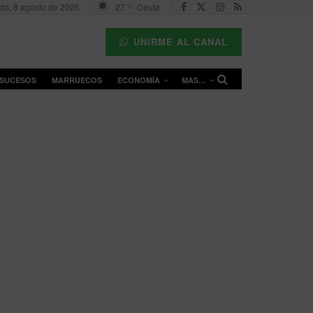
do, 8 agosto de 2026
27
Ceuta
°C
UNIRME AL CANAL
SUCESOS
MARRUECOS
ECONOMÍA
MAS…