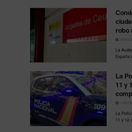
Conde
ciuda
robo 
24/06/20
La Audie
España d
La Po
11 y 
comp
11/06/20
La Polic
11 y 12 