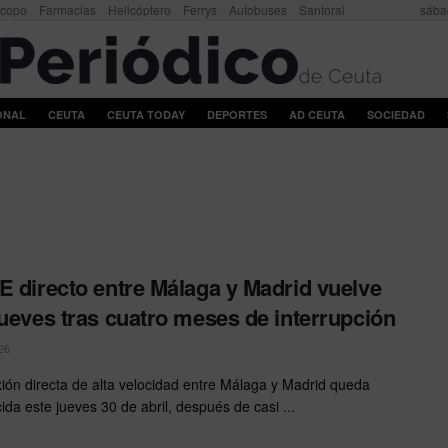
scopo
Farmacias
Helicóptero
Ferrys
Autobuses
Santoral
sába
ONAL
CEUTA
CEUTA TODAY
DEPORTES
AD CEUTA
SOCIEDAD
E directo entre Málaga y Madrid vuelve
jueves tras cuatro meses de interrupción
26
ión directa de alta velocidad entre Málaga y Madrid queda
ida este jueves 30 de abril, después de casi ...