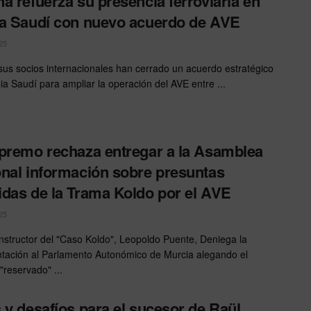
a refuerza su presencia ferroviaria en
a Saudí con nuevo acuerdo de AVE
25
sus socios internacionales han cerrado un acuerdo estratégico
ia Saudí para ampliar la operación del AVE entre ...
premo rechaza entregar a la Asamblea
nal información sobre presuntas
das de la Trama Koldo por el AVE
25
Instructor del "Caso Koldo", Leopoldo Puente, Deniega la
ación al Parlamento Autonómico de Murcia alegando el
"reservado" ...
 y desafíos para el sucesor de Raül