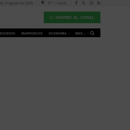
do, 8 agosto de 2026
27
Ceuta
°C
UNIRME AL CANAL
SUCESOS
MARRUECOS
ECONOMÍA
MAS…