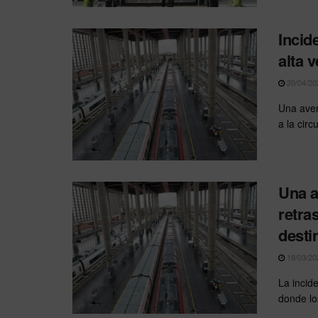
Incid
alta 
20/04/20
Una aver
a la circ
Una a
retra
desti
18/03/20
La incid
donde lo