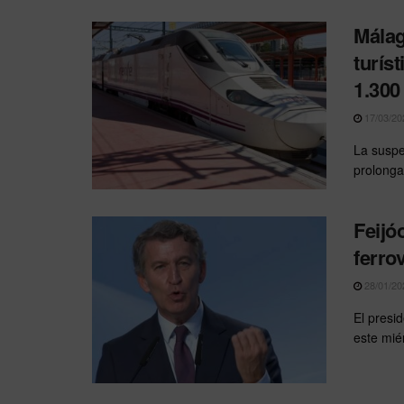
Málag
turís
1.300
17/03/20
La suspe
prolongar
Feijó
ferrov
28/01/20
El presi
este mié