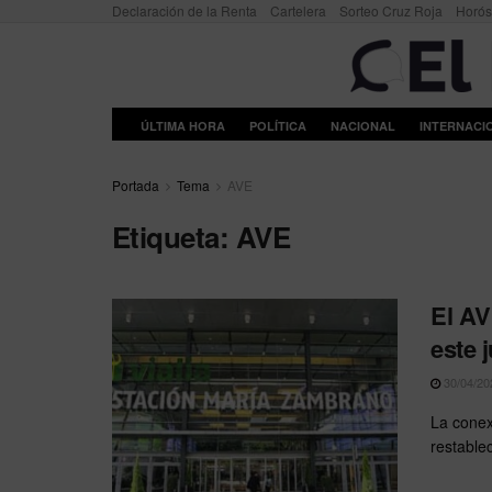
Declaración de la Renta
Cartelera
Sorteo Cruz Roja
Horó
ÚLTIMA HORA
POLÍTICA
NACIONAL
INTERNACI
Portada
Tema
AVE
Etiqueta:
AVE
El AV
este 
30/04/20
La conex
restablec