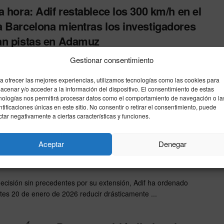
a hora: Adif restablece los 300 km/h en el
 Barcelona mientras los investigadores
n pistas en Adamuz
26
Gestionar consentimiento
perado en la gestión de la crisis ferroviaria. Adif ha decidido
a ofrecer las mejores experiencias, utilizamos tecnologías como las cookies para
 este miércoles 21 de enero de 2026 ...
acenar y/o acceder a la información del dispositivo. El consentimiento de estas
nologías nos permitirá procesar datos como el comportamiento de navegación o la
ntificaciones únicas en este sitio. No consentir o retirar el consentimiento, puede
sos en el Madrid-Barcelona: Adif frena
ctar negativamente a ciertas características y funciones.
renes tras las quejas de los maquinistas y
Aceptar
Denegar
hoque de Adamuz
26
ecisión sin precedentes por su extensión, Adif ha ordenado
tes 20 de enero de 2026 reducir drásticamente ...