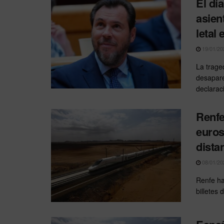
El dí
asien
letal
19/01/20
La trage
desapare
declaraci
Renfe
euros
dista
08/01/20
Renfe ha
billetes 