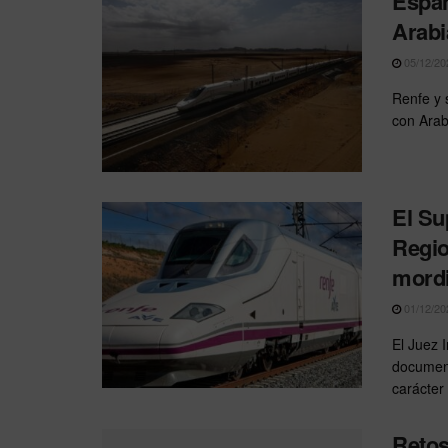
Españ
Arabi
05/12/20
Renfe y 
con Arab
El Su
Regio
mordi
01/12/20
El Juez 
document
carácter 
Retos