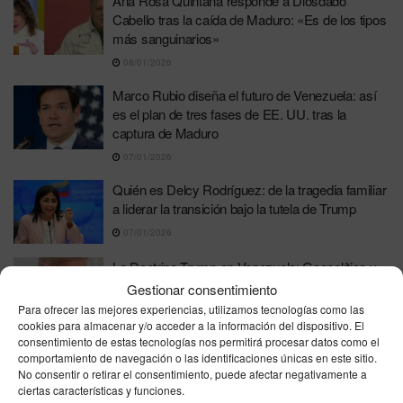
Ana Rosa Quintana responde a Diosdado
Cabello tras la caída de Maduro: «Es de los tipos
más sanguinarios»
08/01/2026
Marco Rubio diseña el futuro de Venezuela: así
es el plan de tres fases de EE. UU. tras la
captura de Maduro
07/01/2026
Quién es Delcy Rodríguez: de la tragedia familiar
a liderar la transición bajo la tutela de Trump
07/01/2026
La Doctrina Trump en Venezuela: Geopolítica y
petróleo por encima de la democracia
Gestionar consentimiento
Para ofrecer las mejores experiencias, utilizamos tecnologías como las
07/01/2026
cookies para almacenar y/o acceder a la información del dispositivo. El
consentimiento de estas tecnologías nos permitirá procesar datos como el
¿Transición con el chavismo?: Trump busca en
comportamiento de navegación o las identificaciones únicas en este sitio.
Delcy Rodríguez el orden que no ve en la
No consentir o retirar el consentimiento, puede afectar negativamente a
oposición.
ciertas características y funciones.