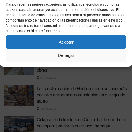
Para ofrecer las mejores experiencias, utilizamos tecnologías como las
Ceuta acomete la mejora integral del Paseo de la
cookies para almacenar y/o acceder a la información del dispositivo. El
Marina con nuevas obras de acerado
consentimiento de estas tecnologías nos permitirá procesar datos como el
comportamiento de navegación o las identificaciones únicas en este sitio.
15/01/2026
No consentir o retirar el consentimiento, puede afectar negativamente a
ciertas características y funciones.
Las obras de rehabilitación en Juan XXIII vuelven
a aplazarse por trabas administrativas
Aceptar
13/01/2026
Denegar
Los vecinos del Príncipe Felipe atribuyen las
inundaciones a una ejecución deficiente de las
obras
07/01/2026
La transformación de Hadú entra en su fase más
decisiva con avances constantes en el segundo
tramo
10/12/2025
Colapso en la frontera de Ceuta: hasta seis horas
de espera por obras en el lado marroquí