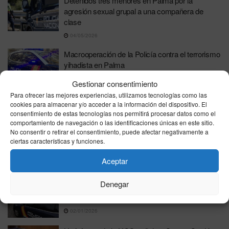
Detenidos tres menores en Palma por la
agresión sexual grupal a una compañera de
clase
04/05/2026
Macrooperación de la Policía contra el terrorismo
yihadista en Palma
25/03/2026
Gestionar consentimiento
Para ofrecer las mejores experiencias, utilizamos tecnologías como las
Muere un hombre de 47 años tras ser reducido
cookies para almacenar y/o acceder a la información del dispositivo. El
con un arma táser por la Policía
consentimiento de estas tecnologías nos permitirá procesar datos como el
comportamiento de navegación o las identificaciones únicas en este sitio.
19/02/2026
No consentir o retirar el consentimiento, puede afectar negativamente a
ciertas características y funciones.
La Policía desarticula una red de explotación
sexual y libera a 15 mujeres chinas en Palma
Aceptar
24/01/2026
Denegar
En prisión un joven acusado de secuestrar y
agredir sexualmente a una mujer en Palma
02/01/2026