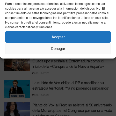
Duro ataque de Abascal a Sánchez: «Es capaz
Para ofrecer las mejores experiencias, utilizamos tecnologías como las
de generar más tramas de corrupción que
cookies para almacenar y/o acceder a la información del dispositivo. El
Netflix»
consentimiento de estas tecnologías nos permitirá procesar datos como el
comportamiento de navegación o las identificaciones únicas en este sitio.
10/12/2025
No consentir o retirar el consentimiento, puede afectar negativamente a
ciertas características y funciones.
Vox arremete contra Sánchez por el «caso
Ábalos»: «Está a un paso de decir que no
Aceptar
conoce a sus hijas»
03/12/2025
Denegar
Abascal se encomienda a la Virgen de
Guadalupe y señala a Extremadura como el
inicio de la «Conquista de la Nueva España»
01/12/2025
La subida de Vox obliga al PP a modificar su
estrategia territorial: “Ya no podemos ignorarlos”
26/11/2025
Plante de Vox al Rey: no asistirá al 50 aniversario
de la Monarquía en el Congreso por ser una «oda
al régimen de Sánchez»