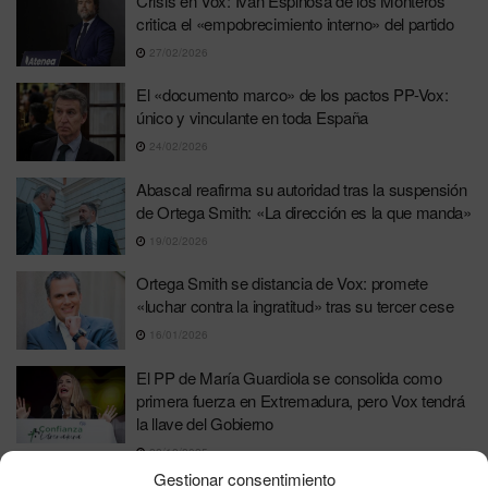
Crisis en Vox: Iván Espinosa de los Monteros
critica el «empobrecimiento interno» del partido
27/02/2026
El «documento marco» de los pactos PP-Vox:
único y vinculante en toda España
24/02/2026
Abascal reafirma su autoridad tras la suspensión
de Ortega Smith: «La dirección es la que manda»
19/02/2026
Ortega Smith se distancia de Vox: promete
«luchar contra la ingratitud» tras su tercer cese
16/01/2026
El PP de María Guardiola se consolida como
primera fuerza en Extremadura, pero Vox tendrá
la llave del Gobierno
22/12/2025
Gestionar consentimiento