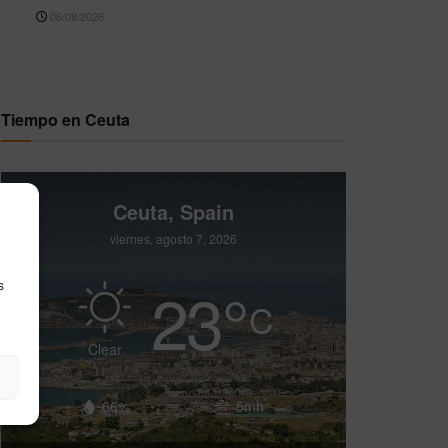
06/08/2026
Tiempo en Ceuta
Ceuta, Spain
viernes, agosto 7, 2026
23
°
s
C
Clear
66%
5mh