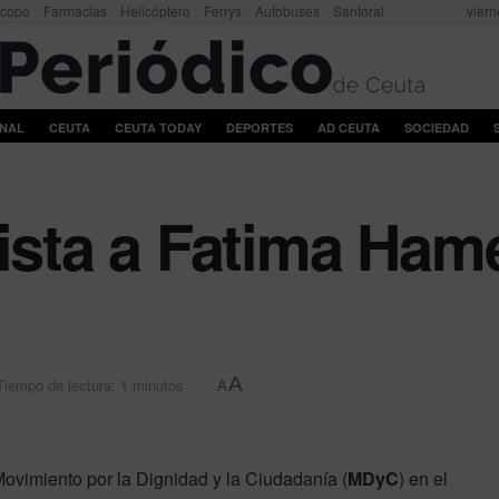
scopo
Farmacias
Helicóptero
Ferrys
Autobuses
Santoral
viern
ONAL
CEUTA
CEUTA TODAY
DEPORTES
AD CEUTA
SOCIEDAD
vista a Fatima Ham
A
Tiempo de lectura: 1 minutos
A
Movimiento por la Dignidad y la Ciudadanía (
MDyC
) en el