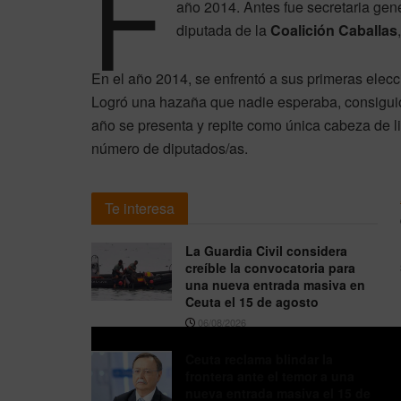
F
año 2014. Antes fue secretaria gen
diputada de la
Coalición Caballas
En el año 2014, se enfrentó a sus primeras elec
Logró una hazaña que nadie esperaba, consiguió
año se presenta y repite como única cabeza de li
número de diputados/as.
Te interesa
La Guardia Civil considera
creíble la convocatoria para
una nueva entrada masiva en
Ceuta el 15 de agosto
06/08/2026
Ceuta reclama blindar la
frontera ante el temor a una
nueva entrada masiva el 15 de