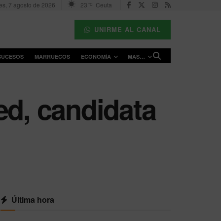
es, 7 agosto de 2026
23
Ceuta
°C
UNIRME AL CANAL
SUCESOS
MARRUECOS
ECONOMÍA
MAS…
ed, candidata
Última hora