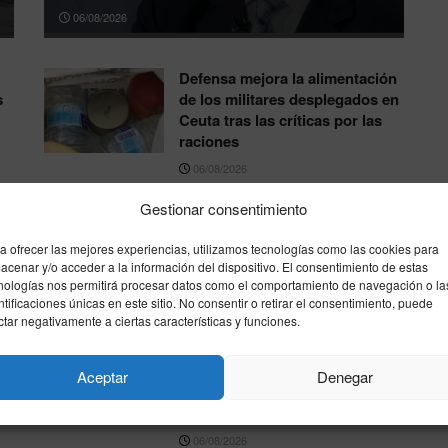
06/08/2026
Defensa mejora la alimentación
s
de los militares desplegados en
Ceuta tras las críticas por las
raciones
06/08/2026
Gestionar consentimiento
es
El PP exige habilitar el
Congreso y el Senado en
a ofrecer las mejores experiencias, utilizamos tecnologías como las cookies para
agosto por la crisis migratoria
acenar y/o acceder a la información del dispositivo. El consentimiento de estas
de Ceuta
nologías nos permitirá procesar datos como el comportamiento de navegación o la
ntificaciones únicas en este sitio. No consentir o retirar el consentimiento, puede
06/08/2026
ctar negativamente a ciertas características y funciones.
s
Las llegadas irregulares a Ceuta
ón
crecen un 164% en 2026, sin
Aceptar
Denegar
contar la entrada masiva de
finales de julio
06/08/2026