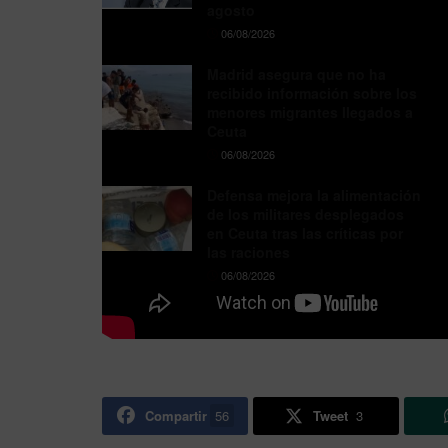
agosto
06/08/2026
Madrid asegura que no ha
recibido información sobre los
menores migrantes llegados a
Ceuta
06/08/2026
Defensa mejora la alimentación
de los militares desplegados
en Ceuta tras las críticas por
las raciones
06/08/2026
Compartir
56
Tweet
3