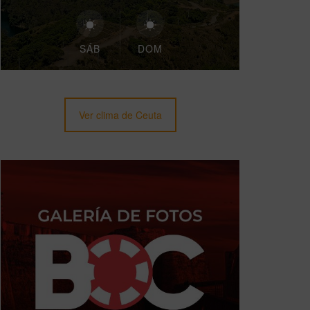
SÁB
DOM
Ver clima de Ceuta