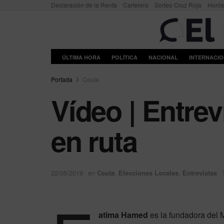
Declaración de la Renta
Cartelera
Sorteo Cruz Roja
Horó
ÚLTIMA HORA
POLÍTICA
NACIONAL
INTERNACI
Portada
Ceuta
Vídeo | Entre
en ruta
22/05/2019
en
Ceuta
,
Elecciones Locales
,
Entrevistas
atima Hamed
es la fundadora del 