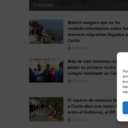
06/08/2026
Madrid asegura que no ha
recibido información sobre lo
menores migrantes llegados a
Ceuta
06/08/2026
Más de cien menores migrant
pasan su primera noche en un
Par
colegio habilitado en Ceuta
alm
06/08/2026
tec
ide
afe
El reparto de menores llegado
a Ceuta abre una nueva tensi
entre el Gobierno, el PP y Vox
06/08/2026