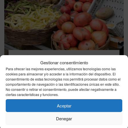
ECONOMÍA
Gestionar consentimiento
El campo español eleva la presión contra
Para ofrecer las mejores experiencias, utilizamos tecnologías como las
Marruecos por la competencia agrícola y reclama
cookies para almacenar y/o acceder a la información del dispositivo. El
más controles
consentimiento de estas tecnologías nos permitirá procesar datos como el
07/08/2026
comportamiento de navegación o las identificaciones únicas en este sitio.
No consentir o retirar el consentimiento, puede afectar negativamente a
ciertas características y funciones.
Aceptar
Denegar