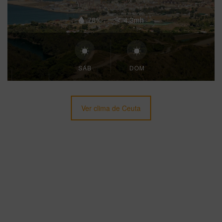
78%
4.3mh
SÁB
DOM
Ver clima de Ceuta