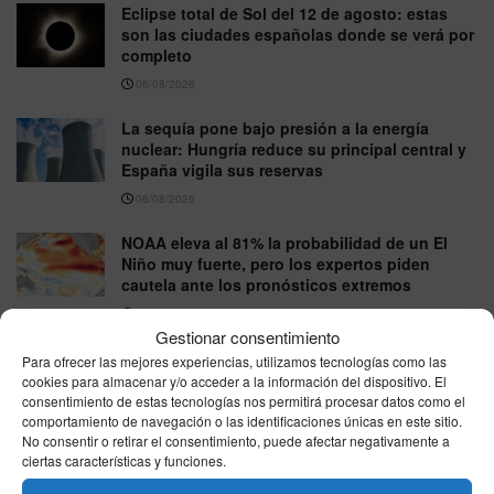
Eclipse total de Sol del 12 de agosto: estas
son las ciudades españolas donde se verá por
completo
06/08/2026
La sequía pone bajo presión a la energía
nuclear: Hungría reduce su principal central y
España vigila sus reservas
06/08/2026
NOAA eleva al 81% la probabilidad de un El
Niño muy fuerte, pero los expertos piden
cautela ante los pronósticos extremos
06/08/2026
Gestionar consentimiento
Starlite Marbella 2026: cómo llegar, dónde
Para ofrecer las mejores experiencias, utilizamos tecnologías como las
comprar entradas y qué conciertos quedan en
cookies para almacenar y/o acceder a la información del dispositivo. El
agosto
consentimiento de estas tecnologías nos permitirá procesar datos como el
comportamiento de navegación o las identificaciones únicas en este sitio.
06/08/2026
No consentir o retirar el consentimiento, puede afectar negativamente a
ciertas características y funciones.