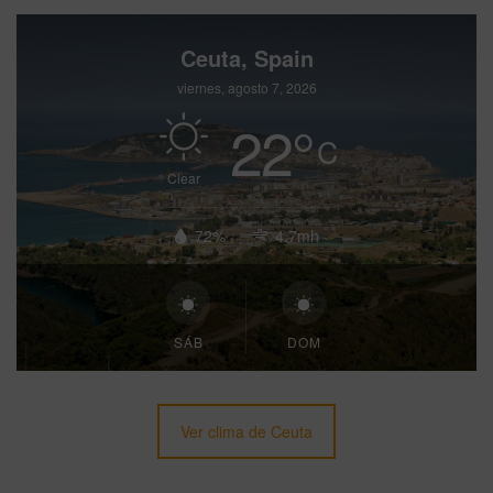
Ceuta, Spain
viernes, agosto 7, 2026
22
°
C
Clear
72%
4.7mh
SÁB
DOM
Ver clima de Ceuta