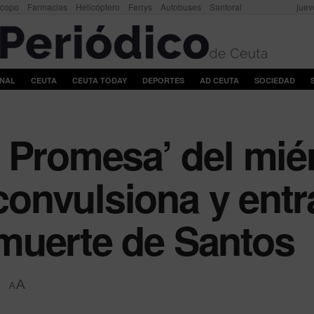
scopo
Farmacias
Helicóptero
Ferrys
Autobuses
Santoral
juev
ONAL
CEUTA
CEUTA TODAY
DEPORTES
AD CEUTA
SOCIEDAD
 Promesa’ del miér
 convulsiona y ent
a muerte de Santos
A
A