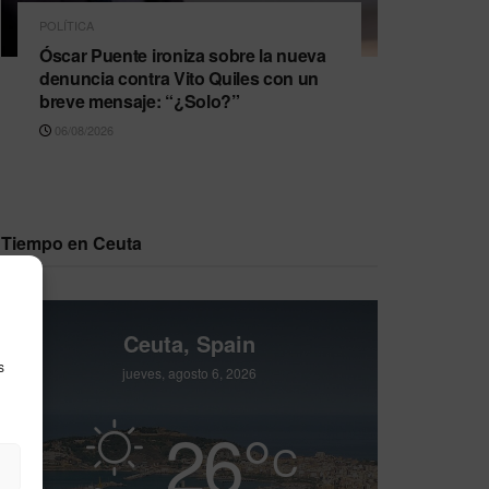
POLÍTICA
Óscar Puente ironiza sobre la nueva
denuncia contra Vito Quiles con un
breve mensaje: “¿Solo?”
06/08/2026
Tiempo en Ceuta
Ceuta, Spain
s
jueves, agosto 6, 2026
26
°
C