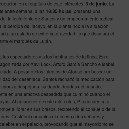
ocupación en el capítulo de este miércoles,
3 de junio
. La
ite entre semana, a las
18:35 horas
, presenta una
del fallecimiento de Santos y un empeoramiento radical
a la pérdida del lacayo, en la planta noble la situación
dad a un estado de extrema gravedad, lo que desatará el
 ante el marqués de Luján.
os espectadores y a los habitantes de la finca. En el
otagonizada por Xavi Lock, Arturo García Sancho e Isabel
ciado. A pesar de los intentos de Alonso por buscar un
bilidad del desenlace. Santos rechazó la medicación para
 la cabeza despejada, saldando deudas del pasado.
ente en una emotiva despedida que culminó cuando el
suyas. Al amanecer de este miércoles, Pía encuentra al
mpe a llorar en sus brazos, recibiendo el consuelo de la
iones: Cristóbal comunica el deceso a los señores y
 celebre en el palacio, provocando que el mayordomo se