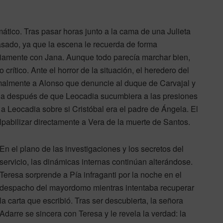
mático. Tras pasar horas junto a la cama de una Julieta
asado, ya que la escena le recuerda de forma
viamente con Jana. Aunque todo parecía marchar bien,
crítico. Ante el horror de la situación, el heredero del
rmalmente a Alonso que denuncie al duque de Carvajal y
llega después de que Leocadia sucumbiera a las presiones
a Leocadia sobre si Cristóbal era el padre de Ángela. El
lpabilizar directamente a Vera de la muerte de Santos.
En el plano de las investigaciones y los secretos del
servicio, las dinámicas internas continúan alterándose.
Teresa sorprende a Pía infraganti por la noche en el
despacho del mayordomo mientras intentaba recuperar
la carta que escribió. Tras ser descubierta, la señora
Adarre se sincera con Teresa y le revela la verdad: la