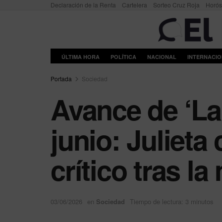
Declaración de la Renta
Cartelera
Sorteo Cruz Roja
Horó
ÚLTIMA HORA
POLÍTICA
NACIONAL
INTERNACI
Portada
Sociedad
Avance de ‘La
junio: Julieta
crítico tras l
03/06/2026
en
Sociedad
Tiempo de lectura: 3 minutos