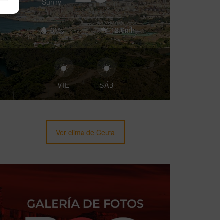
Sunny
61%
12.6mh
VIE
SÁB
Ver clima de Ceuta