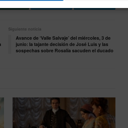
Enviar
Compartir
Compartir
2
Siguiente noticia
Avance de ‘Valle Salvaje’ del miércoles, 3 de
a
junio: la tajante decisión de José Luis y las
sospechas sobre Rosalía sacuden el ducado