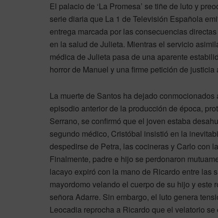
El palacio de ‘La Promesa’ se tiñe de luto y pre
serie diaria que La 1 de Televisión Española em
entrega marcada por las consecuencias directas 
en la salud de Julieta. Mientras el servicio asimil
médica de Julieta pasa de una aparente estabili
horror de Manuel y una firme petición de justicia
La muerte de Santos ha dejado conmocionados a l
episodio anterior de la producción de época, pr
Serrano, se confirmó que el joven estaba desahu
segundo médico, Cristóbal insistió en la inevita
despedirse de Petra, las cocineras y Carlo con
Finalmente, padre e hijo se perdonaron mutuam
lacayo expiró con la mano de Ricardo entre las 
mayordomo velando el cuerpo de su hijo y este ro
señora Adarre. Sin embargo, el luto genera tens
Leocadia reprocha a Ricardo que el velatorio se