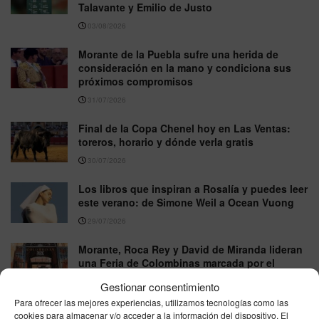
Talavante y Emilio de Justo
03/08/2026
Morante de la Puebla sufre una herida de
consideración en la mano y condiciona sus
próximos compromisos
31/07/2026
Final de la Copa Chenel hoy en Las Ventas:
toreros, horario y dónde verla gratis
30/07/2026
Los libros que inspiran a Rosalía y puedes leer
este verano: de Simone Weil a Ocean Vuong
29/07/2026
Morante, Roca Rey y David de Miranda lideran
una Feria de Colombinas marcada por el
regreso de Miura
Gestionar consentimiento
27/07/2026
Para ofrecer las mejores experiencias, utilizamos tecnologías como las
cookies para almacenar y/o acceder a la información del dispositivo. El