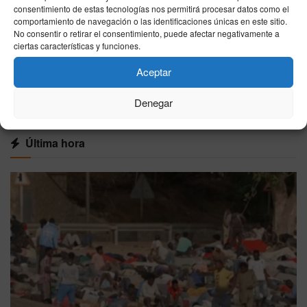
El Coliseo Balear abre sus puertas para dos
consentimiento de estas tecnologías nos permitirá procesar datos como el
grandes corridas nocturnas con Morante y
comportamiento de navegación o las identificaciones únicas en este sitio.
Roca Rey
No consentir o retirar el consentimiento, puede afectar negativamente a
ciertas características y funciones.
27/07/2026
Aceptar
VER MÁS
Denegar
Última hora