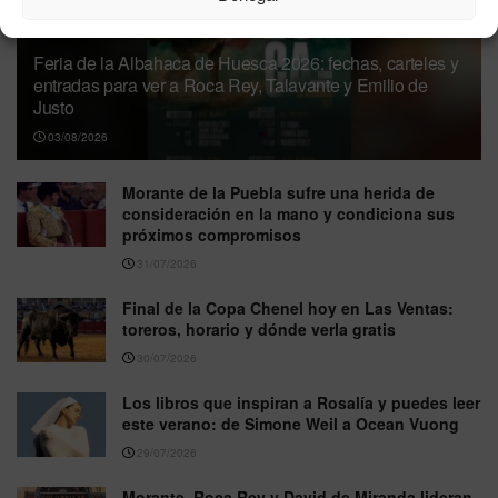
Feria de la Albahaca de Huesca 2026: fechas, carteles y
entradas para ver a Roca Rey, Talavante y Emilio de
Justo
03/08/2026
Morante de la Puebla sufre una herida de
consideración en la mano y condiciona sus
próximos compromisos
31/07/2026
Final de la Copa Chenel hoy en Las Ventas:
toreros, horario y dónde verla gratis
30/07/2026
Los libros que inspiran a Rosalía y puedes leer
este verano: de Simone Weil a Ocean Vuong
29/07/2026
Morante, Roca Rey y David de Miranda lideran