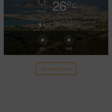
26
°
C
Sunny
61%
12.6mh
VIE
SÁB
Ver clima de Ceuta