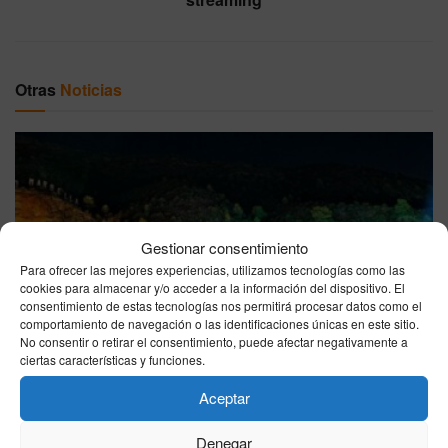
Otras
Noticias
Gestionar consentimiento
Para ofrecer las mejores experiencias, utilizamos tecnologías como las
Starlite Marbella 2026: cómo llegar, dónde comprar
cookies para almacenar y/o acceder a la información del dispositivo. El
entradas y qué conciertos quedan en agosto
consentimiento de estas tecnologías nos permitirá procesar datos como el
comportamiento de navegación o las identificaciones únicas en este sitio.
06/08/2026
No consentir o retirar el consentimiento, puede afectar negativamente a
ciertas características y funciones.
Aceptar
Denegar