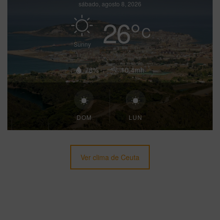
sábado, agosto 8, 2026
26
°
C
Sunny
78%
10.4mh
DOM
LUN
Ver clima de Ceuta