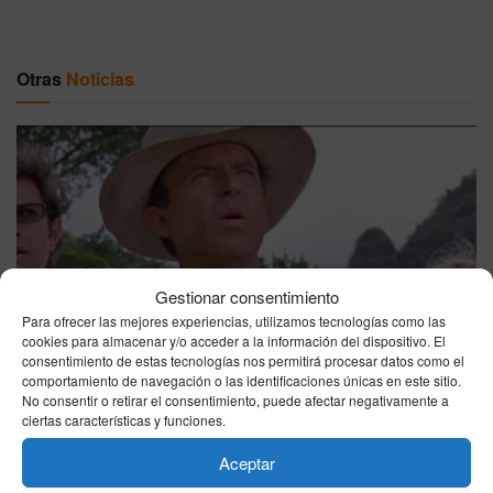
Otras
Noticias
‘The Legend of Zelda’ será la última película en la que
Gestionar consentimiento
aparezca el fallecido actor Sam Neill
Para ofrecer las mejores experiencias, utilizamos tecnologías como las
cookies para almacenar y/o acceder a la información del dispositivo. El
08/08/2026
consentimiento de estas tecnologías nos permitirá procesar datos como el
comportamiento de navegación o las identificaciones únicas en este sitio.
No consentir o retirar el consentimiento, puede afectar negativamente a
ciertas características y funciones.
Aceptar