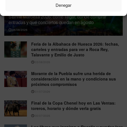
Denegar
Starlite Marbella 2026: cómo llegar, dónde comprar
entradas y qué conciertos quedan en agosto
06/08/2026
Feria de la Albahaca de Huesca 2026: fechas,
carteles y entradas para ver a Roca Rey,
Talavante y Emilio de Justo
03/08/2026
Morante de la Puebla sufre una herida de
consideración en la mano y condiciona sus
próximos compromisos
31/07/2026
Final de la Copa Chenel hoy en Las Ventas:
toreros, horario y dónde verla gratis
30/07/2026