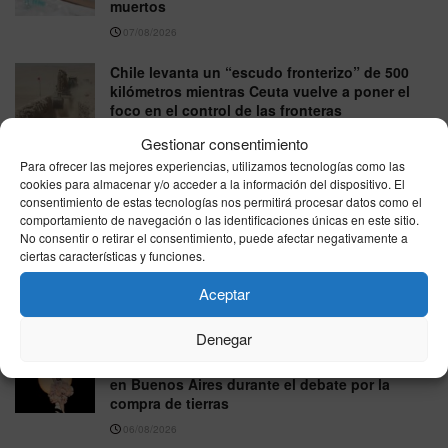
muertos
07/08/2026
Chile levanta un “escudo fronterizo” de 500
kilómetros mientras Ceuta vuelve a poner el
foco en el control de las fronteras
07/08/2026
Gestionar consentimiento
Para ofrecer las mejores experiencias, utilizamos tecnologías como las
Sufre una parada cardiaca mientras mantenía
cookies para almacenar y/o acceder a la información del dispositivo. El
relaciones con su esposa y su caso impulsa
consentimiento de estas tecnologías nos permitirá procesar datos como el
una ley sobre donación de órganos en EEUU
comportamiento de navegación o las identificaciones únicas en este sitio.
No consentir o retirar el consentimiento, puede afectar negativamente a
07/08/2026
ciertas características y funciones.
Tiroteo en un instituto de Tailandia deja al
Aceptar
menos seis muertos y 15 heridos
07/08/2026
Denegar
Fans de Rosalía corean “la patria no se vende”
en Buenos Aires durante el debate por la
compra de tierras
06/08/2026