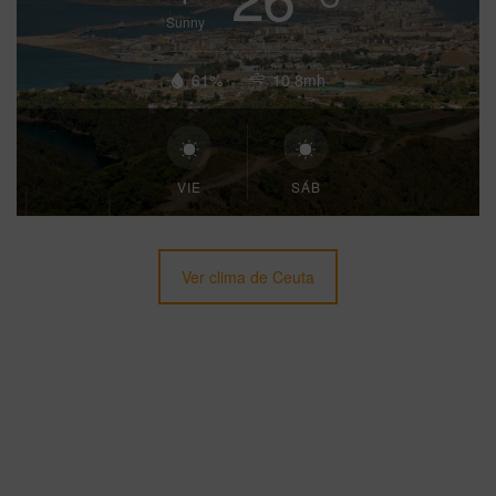
Sunny
61%
10.8mh
VIE
SÁB
Ver clima de Ceuta