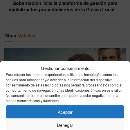
Gobernación licita la plataforma de gestión para
digitalizar los procedimientos de la Policía Local
Otras
Noticias
Gestionar consentimiento
Para ofrecer las mejores experiencias, utilizamos tecnologías como las
cookies para almacenar y/o acceder a la información del dispositivo. El
consentimiento de estas tecnologías nos permitirá procesar datos como el
comportamiento de navegación o las identificaciones únicas en este sitio.
Sueños de Libertad: avance del capítulo de hoy, jueves 6
No consentir o retirar el consentimiento, puede afectar negativamente a
de agosto de 2026
ciertas características y funciones.
06/08/2026
Aceptar
Denegar