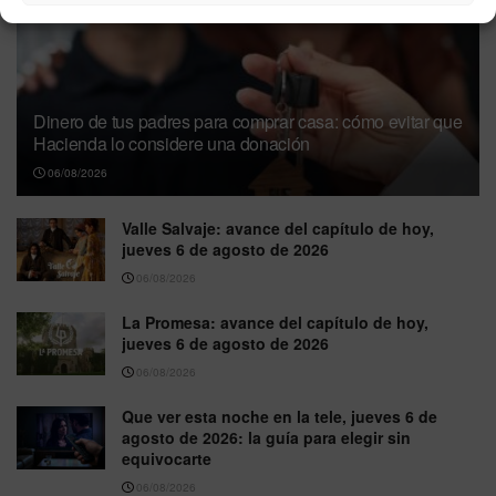
Dinero de tus padres para comprar casa: cómo evitar que
Hacienda lo considere una donación
06/08/2026
Valle Salvaje: avance del capítulo de hoy,
jueves 6 de agosto de 2026
06/08/2026
La Promesa: avance del capítulo de hoy,
jueves 6 de agosto de 2026
06/08/2026
Que ver esta noche en la tele, jueves 6 de
agosto de 2026: la guía para elegir sin
equivocarte
06/08/2026