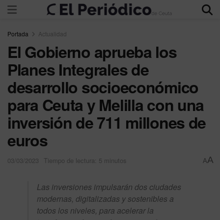
Portada
Actualidad
El Gobierno aprueba los
Planes Integrales de
desarrollo socioeconómico
para Ceuta y Melilla con una
inversión de 711 millones de
euros
A
03/03/2023
Tiempo de lectura: 5 minutos
A
Las inversiones impulsarán dos ciudades
modernas, digitalizadas y sostenibles a
todos los niveles, para acelerar la