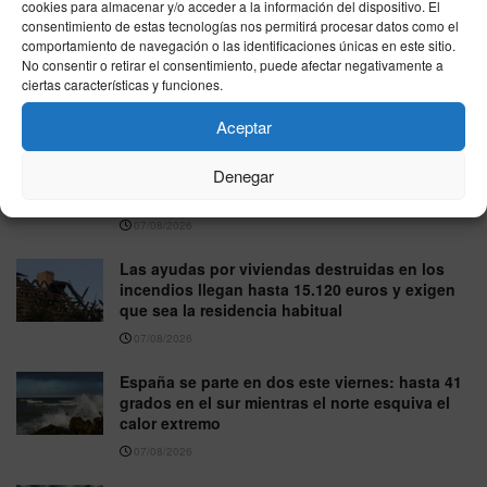
cookies para almacenar y/o acceder a la información del dispositivo. El
consentimiento de estas tecnologías nos permitirá procesar datos como el
Melilla reprocha al Gobierno su ausencia en el
comportamiento de navegación o las identificaciones únicas en este sitio.
Parlamento Europeo durante el debate sobre la
No consentir o retirar el consentimiento, puede afectar negativamente a
crisis de Ceuta
ciertas características y funciones.
07/08/2026
Aceptar
La Armada refuerza Ceuta con las fragatas
Denegar
‘Santa María’ y ‘Navarra’ junto al patrullero
‘Rayo’
07/08/2026
Las ayudas por viviendas destruidas en los
incendios llegan hasta 15.120 euros y exigen
que sea la residencia habitual
07/08/2026
España se parte en dos este viernes: hasta 41
grados en el sur mientras el norte esquiva el
calor extremo
07/08/2026