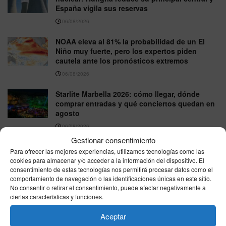
España vigila sus reservas
06/08/2026
NOAA eleva al 81% la probabilidad de un El
Niño muy fuerte, pero los expertos piden
cautela ante los pronósticos extremos
06/08/2026
Starlite Marbella 2026: cómo llegar, dónde
comprar entradas y qué conciertos quedan en
agosto
06/08/2026
Gestionar consentimiento
España afronta un jueves de contrastes:
Para ofrecer las mejores experiencias, utilizamos tecnologías como las
granizo en el nordeste y hasta 39 grados en el
cookies para almacenar y/o acceder a la información del dispositivo. El
sur
consentimiento de estas tecnologías nos permitirá procesar datos como el
comportamiento de navegación o las identificaciones únicas en este sitio.
06/08/2026
No consentir o retirar el consentimiento, puede afectar negativamente a
ciertas características y funciones.
VER MÁS
Aceptar