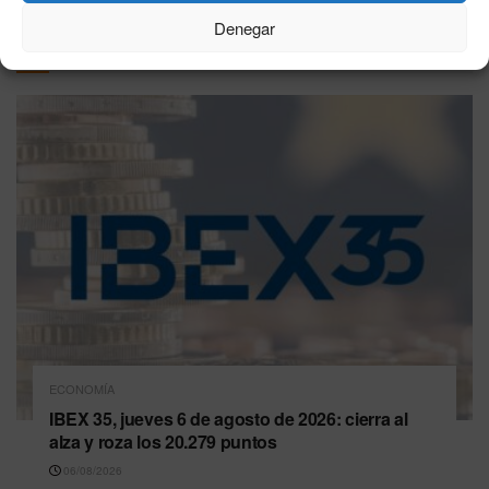
Denegar
Última hora
ECONOMÍA
IBEX 35, jueves 6 de agosto de 2026: cierra al
alza y roza los 20.279 puntos
06/08/2026