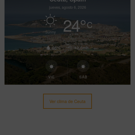
jueves, agosto 6, 2026
24
°
C
Sunny
66%
12.6mh
VIE
SÁB
Ver clima de Ceuta