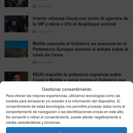
08/08/2026
Interior refuerza Ceuta con otros 45 agentes de
la UIP y eleva a 270 el despliegue policial
07/08/2026
Melilla reprocha al Gobierno su ausencia en el
Parlamento Europeo durante el debate sobre la
crisis de Ceuta
07/08/2026
EEUU respalda la soberanía española sobre
Ceuta y Melilla y carga contra el Gobierno por
la crisis migratoria
Gestionar consentimiento
07/08/2026
Para ofrecer las mejores experiencias, utilizamos tecnologías como las
cookies para almacenar y/o acceder a la información del dispositivo. El
consentimiento de estas tecnologías nos permitirá procesar datos como el
comportamiento de navegación o las identificaciones únicas en este sitio.
VER MÁS
No consentir o retirar el consentimiento, puede afectar negativamente a
ciertas características y funciones.