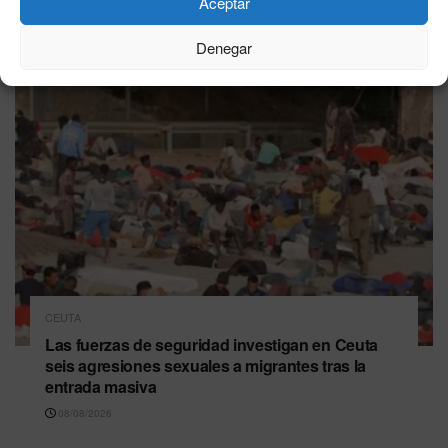
Aceptar
Última hora
Denegar
CEUTA
Las fuerzas de seguridad investigan en Ceuta
seis agresiones sexuales a migrantes tras la
entrada masiva
08/08/2026