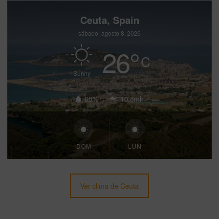
Ceuta, Spain
sábado, agosto 8, 2026
26
°
C
Sunny
68%
10.8mh
DOM
LUN
Ver clima de Ceuta