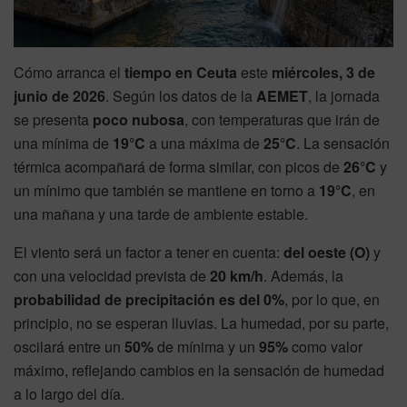
Cómo arranca el
tiempo en Ceuta
este
miércoles, 3 de
junio de 2026
. Según los datos de la
AEMET
, la jornada
se presenta
poco nubosa
, con temperaturas que irán de
una mínima de
19°C
a una máxima de
25°C
. La sensación
térmica acompañará de forma similar, con picos de
26°C
y
un mínimo que también se mantiene en torno a
19°C
, en
una mañana y una tarde de ambiente estable.
El viento será un factor a tener en cuenta:
del oeste (O)
y
con una velocidad prevista de
20 km/h
. Además, la
probabilidad de precipitación es del 0%
, por lo que, en
principio, no se esperan lluvias. La humedad, por su parte,
oscilará entre un
50%
de mínima y un
95%
como valor
máximo, reflejando cambios en la sensación de humedad
a lo largo del día.