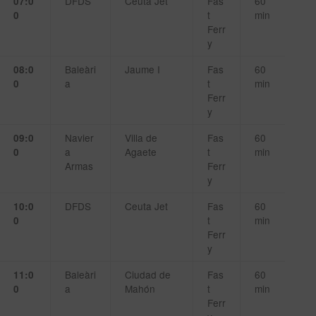
DFDS
Ceuta Jet
Fas
60
07:0
t
min
0
Ferr
y
Baleàri
Jaume I
Fas
60
08:0
a
t
min
0
Ferr
y
Navier
Villa de
Fas
60
09:0
a
Agaete
t
min
0
Armas
Ferr
y
DFDS
Ceuta Jet
Fas
60
10:0
t
min
0
Ferr
y
Baleàri
Ciudad de
Fas
60
11:0
a
Mahón
t
min
0
Ferr