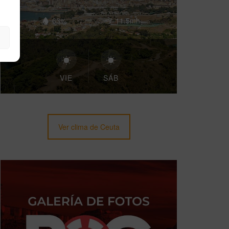
63%
11.5mh
VIE
SÁB
Ver clima de Ceuta