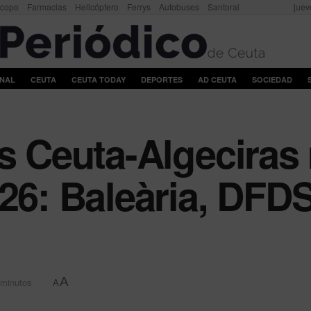
scopo
Farmacias
Helicóptero
Ferrys
Autobuses
Santoral
juev
ONAL
CEUTA
CEUTA TODAY
DEPORTES
AD CEUTA
SOCIEDAD
ys Ceuta-Algeciras
026: Baleària, DFD
A
 minutos
A