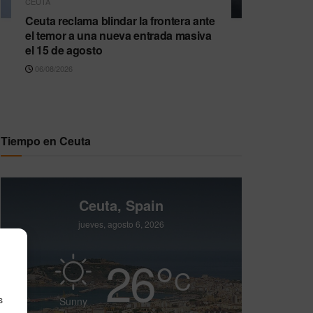
CEUTA
Ceuta reclama blindar la frontera ante
el temor a una nueva entrada masiva
el 15 de agosto
06/08/2026
Tiempo en Ceuta
Ceuta, Spain
jueves, agosto 6, 2026
26
°
C
s
Sunny