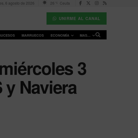
es, 6 agosto de 2026
26
Ceuta
°C
UNIRME AL CANAL
SUCESOS
MARRUECOS
ECONOMÍA
MAS…
 miércoles 3
S y Naviera