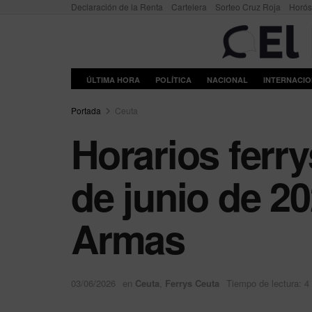
Declaración de la Renta
Cartelera
Sorteo Cruz Roja
Horó
ÚLTIMA HORA
POLÍTICA
NACIONAL
INTERNACI
Portada
Ceuta
Horarios ferr
de junio de 2
Armas
03/06/2026
en
Ceuta
,
Ferrys Ceuta
Tiempo de lectura: 4