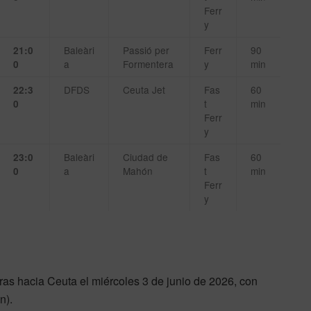
Ferr
y
Baleàri
Passió per
Ferr
90
21:0
a
Formentera
y
min
0
DFDS
Ceuta Jet
Fas
60
22:3
t
min
0
Ferr
y
Baleàri
Ciudad de
Fas
60
23:0
a
Mahón
t
min
0
Ferr
y
as hacia Ceuta el miércoles 3 de junio de 2026, con
n).