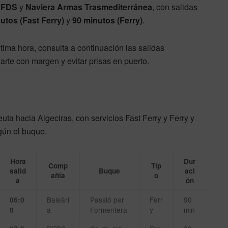
DFDS
y
Naviera Armas Trasmediterránea
, con salidas
utos (Fast Ferry)
y
90 minutos (Ferry)
.
ltima hora, consulta a continuación las salidas
te con margen y evitar prisas en puerto.
uta hacia Algeciras, con servicios Fast Ferry y Ferry y
gún el buque.
Hora
Dur
Comp
Tip
salid
Buque
aci
añía
o
a
ón
Baleàri
Passió per
Ferr
90
06:0
a
Formentera
y
min
0