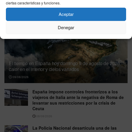
ciertas características y funciones.
10/08/2026
Aceptar
Denegar
El tiempo en España hoy domingo 9 de agosto de 2026:
calor en el interior y cielos variados
09/08/2026
España impone controles fronterizos a los
viajeros de Italia ante la negativa de Roma de
levantar sus restricciones por la crisis de
Ceuta
08/08/2026
La Policía Nacional desarticula una de las