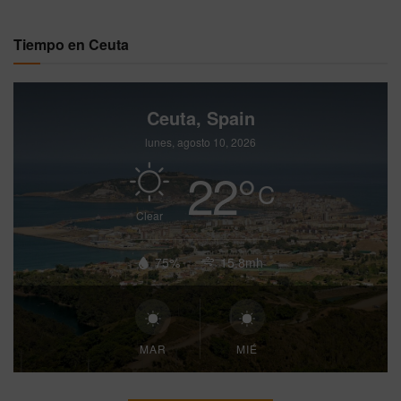
Tiempo en Ceuta
Ceuta, Spain
lunes, agosto 10, 2026
22
°
C
Clear
75%
15.8mh
MAR
MIÉ