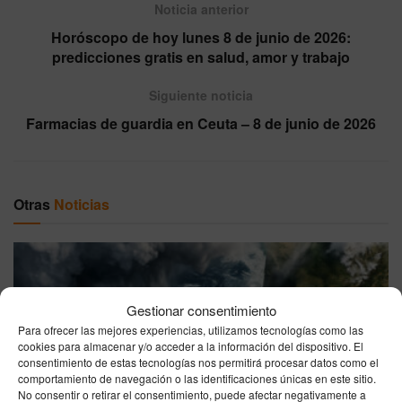
Noticia anterior
Horóscopo de hoy lunes 8 de junio de 2026:
predicciones gratis en salud, amor y trabajo
Siguiente noticia
Farmacias de guardia en Ceuta – 8 de junio de 2026
Otras
Noticias
Gestionar consentimiento
Para ofrecer las mejores experiencias, utilizamos tecnologías como las
cookies para almacenar y/o acceder a la información del dispositivo. El
consentimiento de estas tecnologías nos permitirá procesar datos como el
El tiempo en España lunes 10 de agosto de 2026:
comportamiento de navegación o las identificaciones únicas en este sitio.
No consentir o retirar el consentimiento, puede afectar negativamente a
temperaturas altas y cielos mayormente despejados