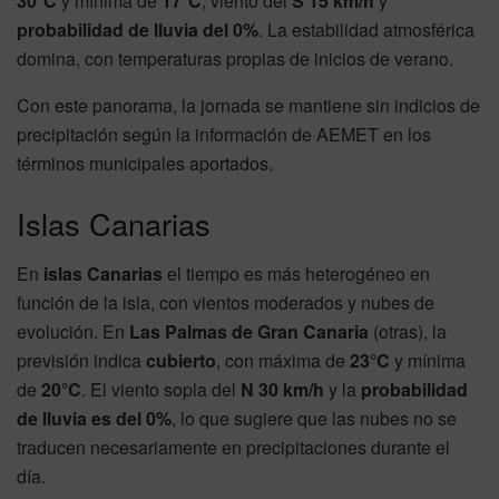
30°C
y mínima de
17°C
, viento del
S 15 km/h
y
probabilidad de lluvia del 0%
. La estabilidad atmosférica
domina, con temperaturas propias de inicios de verano.
Con este panorama, la jornada se mantiene sin indicios de
precipitación según la información de AEMET en los
términos municipales aportados.
Islas Canarias
En
islas Canarias
el tiempo es más heterogéneo en
función de la isla, con vientos moderados y nubes de
evolución. En
Las Palmas de Gran Canaria
(otras), la
previsión indica
cubierto
, con máxima de
23°C
y mínima
de
20°C
. El viento sopla del
N 30 km/h
y la
probabilidad
de lluvia es del 0%
, lo que sugiere que las nubes no se
traducen necesariamente en precipitaciones durante el
día.