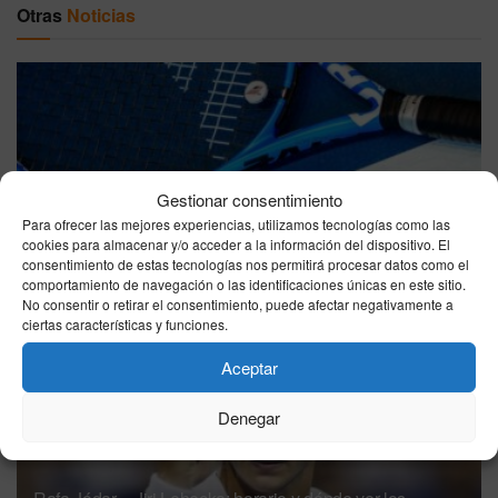
Otras
Noticias
Gestionar consentimiento
Guía del Masters 1000 de Cincinnati 2026: fechas,
Para ofrecer las mejores experiencias, utilizamos tecnologías como las
premios económicos, transmisión en directo y la baja de
cookies para almacenar y/o acceder a la información del dispositivo. El
Carlos Alcaraz
consentimiento de estas tecnologías nos permitirá procesar datos como el
comportamiento de navegación o las identificaciones únicas en este sitio.
08/08/2026
No consentir o retirar el consentimiento, puede afectar negativamente a
ciertas características y funciones.
Aceptar
Denegar