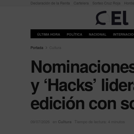
Declaración de la Renta
Cartelera
Sorteo Cruz Roja
Horó
ÚLTIMA HORA
POLÍTICA
NACIONAL
INTERNACI
Portada
Cultura
Nominaciones
y ‘Hacks’ lide
edición con s
09/07/2026
en
Cultura
Tiempo de lectura: 4 minutos