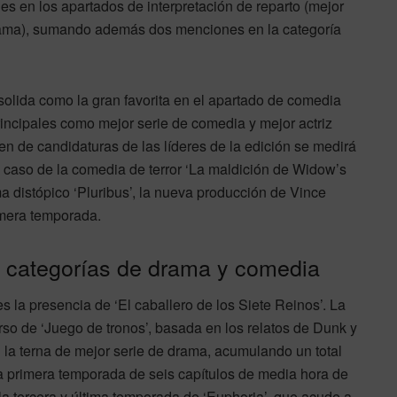
es en los apartados de interpretación de reparto (mejor
drama), sumando además dos menciones en la categoría
nsolida como la gran favorita en el apartado de comedia
ncipales como mejor serie de comedia y mejor actriz
en de candidaturas de las líderes de la edición se medirá
l caso de la comedia de terror ‘La maldición de Widow’s
a distópico ‘Pluribus’, la nueva producción de Vince
imera temporada.
as categorías de drama y comedia
 la presencia de ‘El caballero de los Siete Reinos’. La
o de ‘Juego de tronos’, basada en los relatos de Dunk y
 la terna de mejor serie de drama, acumulando un total
a primera temporada de seis capítulos de media hora de
 la tercera y última temporada de ‘Euphoria’, que acude a