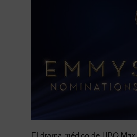
El drama médico de HBO Max e