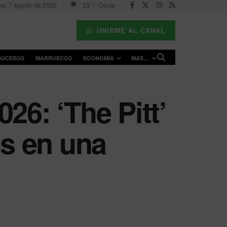
es, 7 agosto de 2026
23
Ceuta
°C
UNIRME AL CANAL
SUCESOS
MARRUECOS
ECONOMÍA
MAS…
6: ‘The Pitt’
as en una