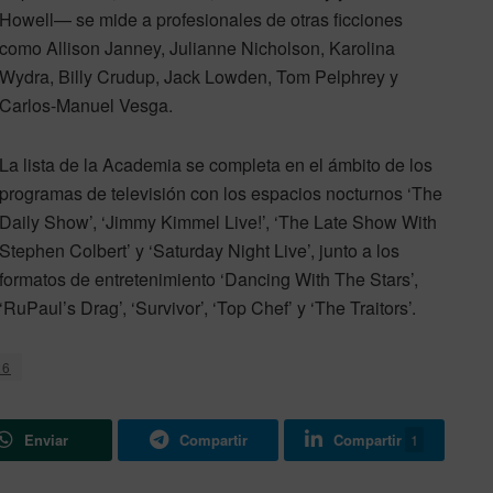
Howell— se mide a profesionales de otras ficciones
como Allison Janney, Julianne Nicholson, Karolina
Wydra, Billy Crudup, Jack Lowden, Tom Pelphrey y
Carlos-Manuel Vesga.
La lista de la Academia se completa en el ámbito de los
programas de televisión con los espacios nocturnos ‘The
Daily Show’, ‘Jimmy Kimmel Live!’, ‘The Late Show With
Stephen Colbert’ y ‘Saturday Night Live’, junto a los
formatos de entretenimiento ‘Dancing With The Stars’,
‘RuPaul’s Drag’, ‘Survivor’, ‘Top Chef’ y ‘The Traitors’.
26
Enviar
Compartir
Compartir
1