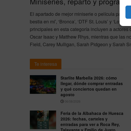
Miniseries, reparto y programa
El apartado de mejor miniserie o película para te
bestia en mí’, ‘Bronca’, ‘DTF St. Louis’ y ‘Love S
principales en esta categoría incluyen a actor
Oscar Isaac y Matthew Rhys, mientras que las n
Field, Carey Mulligan, Sarah Pidgeon y Sarah S
Te interesa
Starlite Marbella 2026: cómo
llegar, dónde comprar entradas
y qué conciertos quedan en
agosto
06/08/2026
Feria de la Albahaca de Huesca
2026: fechas, carteles y
entradas para ver a Roca Rey,
Talavante y Emilio de Justo