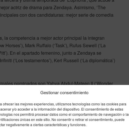
e mejor actriz de drama para Zendaya. Asimismo, ‘The
rincipales con dos candidaturas: mejor serie de comedia
s, la competencia a mejor actor principal la integran
w Horses’), Mark Ruffalo (‘Task’), Rufus Sewell (‘La
tt’). En el apartado femenino, junto a Zendaya se
initi (‘Los testamentos’), Keri Russell (‘La diplomática’)
incipales nominados son Yahya Abdul-Mateen II (‘Wonder
La maldición de Widow’s Bay’), Jason Segel (‘Terapia sin
Gestionar consentimiento
ificio’). Las actrices que competirán con Jean Smart son
a ofrecer las mejores experiencias, utilizamos tecnologías como las cookies para
‘The Bear’), Elle Fanning (‘Margo tiene problemas de
acenar y/o acceder a la información del dispositivo. El consentimiento de estas
nologías nos permitirá procesar datos como el comportamiento de navegación o la
ntificaciones únicas en este sitio. No consentir o retirar el consentimiento, puede
ctar negativamente a ciertas características y funciones.