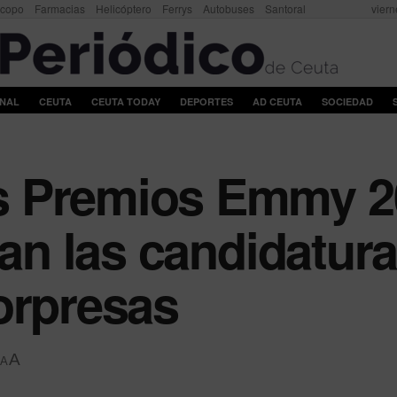
scopo
Farmacias
Helicóptero
Ferrys
Autobuses
Santoral
viern
ONAL
CEUTA
CEUTA TODAY
DEPORTES
AD CEUTA
SOCIEDAD
 Premios Emmy 202
ran las candidatur
orpresas
A
A