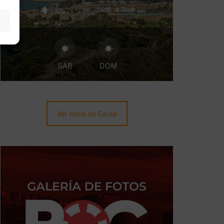
72%
4.7mh
SÁB
DOM
Ver clima de Ceuta