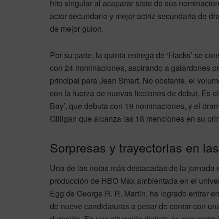
hito singular al acaparar siete de sus nominacion
actor secundario y mejor actriz secundaria de 
de mejor guion.
Por su parte, la quinta entrega de ‘Hacks’ se co
con 24 nominaciones, aspirando a galardones pri
principal para Jean Smart. No obstante, el volum
con la fuerza de nuevas ficciones de debut. Es e
Bay’, que debuta con 19 nominaciones, y el dram
Gilligan que alcanza las 18 menciones en su pr
Sorpresas y trayectorias en l
Una de las notas más destacadas de la jornada es
producción de HBO Max ambientada en el univers
Egg de George R. R. Martin, ha logrado entrar en
de nueve candidaturas a pesar de contar con un
duración. En una situación distinta se encuentra