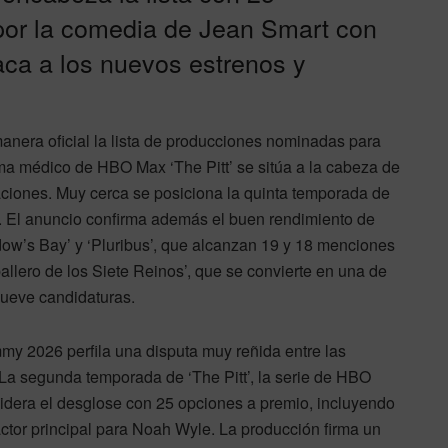
por la comedia de Jean Smart con
aca a los nuevos estrenos y
nera oficial la lista de producciones nominadas para
ma médico de HBO Max ‘The Pitt’ se sitúa a la cabeza de
aciones. Muy cerca se posiciona la quinta temporada de
s. El anuncio confirma además el buen rendimiento de
w’s Bay’ y ‘Pluribus’, que alcanzan 19 y 18 menciones
allero de los Siete Reinos’, que se convierte en una de
nueve candidaturas.
my 2026 perfila una disputa muy reñida entre las
 La segunda temporada de ‘The Pitt’, la serie de HBO
idera el desglose con 25 opciones a premio, incluyendo
actor principal para Noah Wyle. La producción firma un