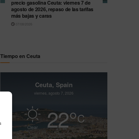
precio gasolina Ceuta: viernes 7 de
agosto de 2026, repaso de las tarifas
más bajas y caras
07/08/2026
Tiempo en Ceuta
Ceuta, Spain
viernes, agosto 7, 2026
22
°
C
s
Clear