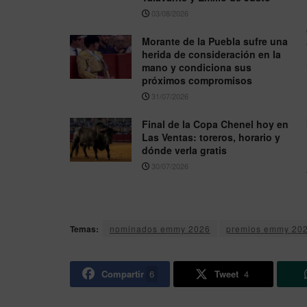
03/08/2026
Morante de la Puebla sufre una
herida de consideración en la
mano y condiciona sus
próximos compromisos
31/07/2026
Final de la Copa Chenel hoy en
Las Ventas: toreros, horario y
dónde verla gratis
30/07/2026
Temas:
nominados emmy 2026
premios emmy 20
Compartir
6
Tweet
4