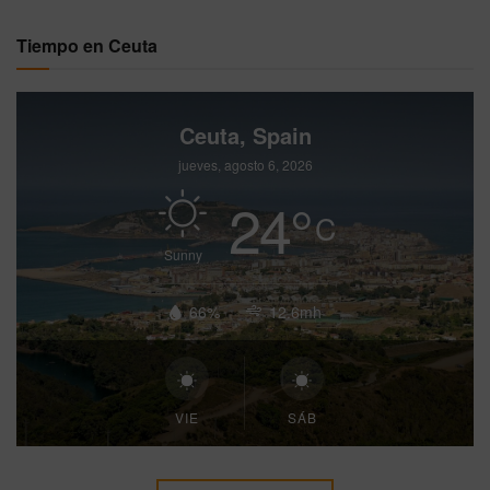
Tiempo en Ceuta
Ceuta, Spain
jueves, agosto 6, 2026
24
°
C
Sunny
66%
12.6mh
VIE
SÁB