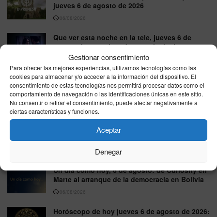
jueves 6 de agosto de 2026
06/08/2026
Que ver esta noche en la tele, jueves 6 de
agosto de 2026: la guía para elegir sin
equivocarte
Gestionar consentimiento
Para ofrecer las mejores experiencias, utilizamos tecnologías como las
06/08/2026
cookies para almacenar y/o acceder a la información del dispositivo. El
consentimiento de estas tecnologías nos permitirá procesar datos como el
Yolanda Ramos presentará el regreso de ‘Me
comportamiento de navegación o las identificaciones únicas en este sitio.
Resbala’ en La 1 de RTVE
No consentir o retirar el consentimiento, puede afectar negativamente a
06/08/2026
ciertas características y funciones.
‘Maestros de la Costura’ sorprende con una
Aceptar
segunda expulsión en la misma noche
Denegar
06/08/2026
Un día como hoy, 6 de agosto: de Curiosity en
Marte al arranque de la democracia en Bolivia
06/08/2026
Horóscopo de hoy jueves 6 de agosto de 2026: