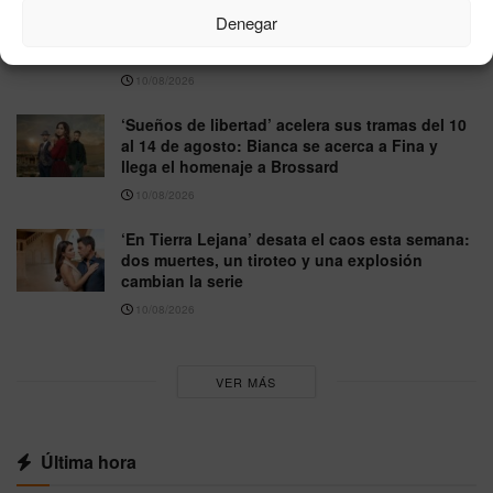
‘Pesadilla en la cocina’ prepara su regreso a
Denegar
laSexta con Alberto Chicote y promete “extra
de picante”
10/08/2026
‘Sueños de libertad’ acelera sus tramas del 10
al 14 de agosto: Bianca se acerca a Fina y
llega el homenaje a Brossard
10/08/2026
‘En Tierra Lejana’ desata el caos esta semana:
dos muertes, un tiroteo y una explosión
cambian la serie
10/08/2026
VER MÁS
Última hora