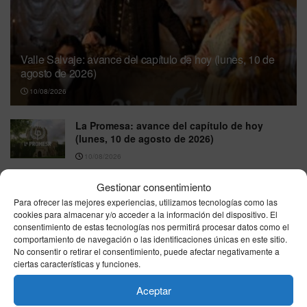
Valle Salvaje: avance del capítulo de hoy (lunes, 10 de
agosto de 2026)
10/08/2026
La Promesa: avance del capítulo de hoy
(lunes, 10 de agosto de 2026)
10/08/2026
Qué ver esta noche en la tele, lunes 10 de
Gestionar consentimiento
agosto de 2026: charlas, entrevistas y el gran
Para ofrecer las mejores experiencias, utilizamos tecnologías como las
tirón del prime time
cookies para almacenar y/o acceder a la información del dispositivo. El
consentimiento de estas tecnologías nos permitirá procesar datos como el
10/08/2026
comportamiento de navegación o las identificaciones únicas en este sitio.
No consentir o retirar el consentimiento, puede afectar negativamente a
Avances de series y TV: lo que llega esta
ciertas características y funciones.
semana (lunes 10 de agosto de 2026)
10/08/2026
Aceptar