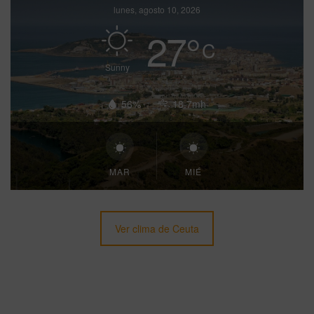
lunes, agosto 10, 2026
27
°
C
Sunny
56%
18.7mh
MAR
MIÉ
Ver clima de Ceuta