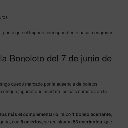
uros
a, por lo que el importe correspondiente pasa a engrosar
la Bonoloto del 7 de junio de
omingo quedó marcado por la ausencia de boletos
bo ningún jugador que acertara los seis números de la
rtos más el complementario
, hubo
1 boleto acertante
,
egoría, con
5 aciertos
, se registraron
53 acertantes
, que