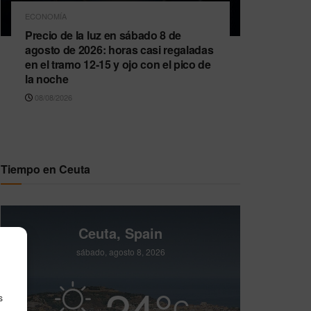
ECONOMÍA
Precio de la luz en sábado 8 de
agosto de 2026: horas casi regaladas
en el tramo 12-15 y ojo con el pico de
la noche
08/08/2026
Tiempo en Ceuta
Ceuta, Spain
sábado, agosto 8, 2026
24
°
C
s