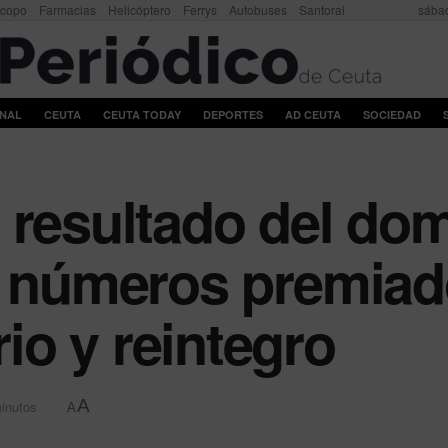
scopo
Farmacias
Helicóptero
Ferrys
Autobuses
Santoral
sábad
ONAL
CEUTA
CEUTA TODAY
DEPORTES
AD CEUTA
SOCIEDAD
 resultado del do
, números premiad
o y reintegro
A
minutos
A