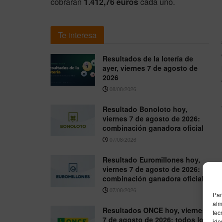
cobrarán
1.412,76 euros
cada uno.
Te interesa
Resultados de la lotería de
ayer, viernes 7 de agosto de
2026
08/08/2026
Resultado Bonoloto hoy,
viernes 7 de agosto de 2026:
combinación ganadora oficial
07/08/2026
Resultado Euromillones hoy,
viernes 7 de agosto de 2026:
combinación ganadora oficial
07/08/2026
Par
alm
Resultados ONCE hoy, viernes
tec
7 de agosto de 2026: todos los
ide