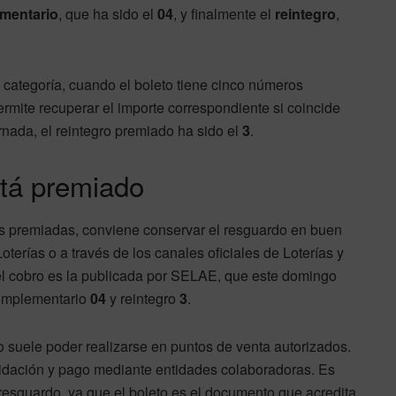
mentario
, que ha sido el
04
, y finalmente el
reintegro
,
 categoría, cuando el boleto tiene cinco números
rmite recuperar el importe correspondiente si coincide
rnada, el reintegro premiado ha sido el
3
.
stá premiado
ías premiadas, conviene conservar el resguardo en buen
terías o a través de los canales oficiales de Loterías y
a el cobro es la publicada por SELAE, que este domingo
omplementario
04
y reintegro
3
.
o suele poder realizarse en puntos de venta autorizados.
lidación y pago mediante entidades colaboradoras. Es
resguardo, ya que el boleto es el documento que acredita