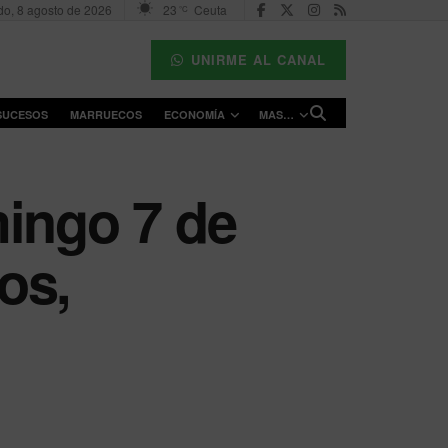
o, 8 agosto de 2026
23
Ceuta
°C
UNIRME AL CANAL
SUCESOS
MARRUECOS
ECONOMÍA
MAS…
mingo 7 de
os,