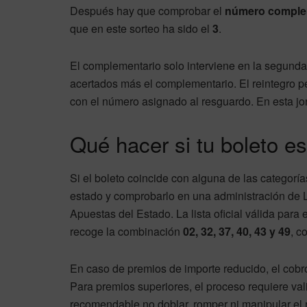
Después hay que comprobar el
número comple
que en este sorteo ha sido el
3
.
El complementario solo interviene en la segunda
acertados más el complementario. El reintegro pe
con el número asignado al resguardo. En esta jo
Qué hacer si tu boleto e
Si el boleto coincide con alguna de las categor
estado y comprobarlo en una administración de Lo
Apuestas del Estado. La lista oficial válida par
recoge la combinación
02, 32, 37, 40, 43 y 49
, c
En caso de premios de importe reducido, el cobr
Para premios superiores, el proceso requiere va
recomendable no doblar, romper ni manipular el 