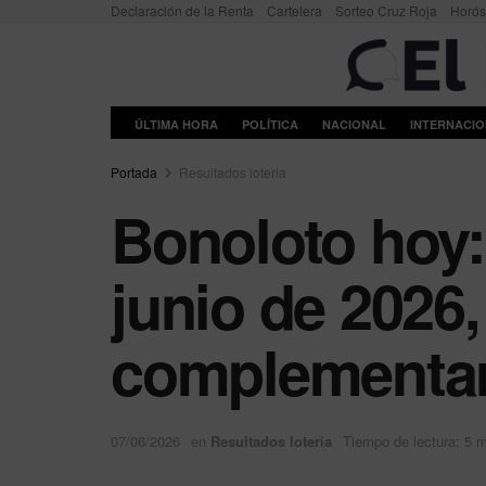
Declaración de la Renta
Cartelera
Sorteo Cruz Roja
Horó
ÚLTIMA HORA
POLÍTICA
NACIONAL
INTERNACI
Portada
Resultados loteria
Bonoloto hoy:
junio de 2026
complementari
07/06/2026
en
Resultados loteria
Tiempo de lectura: 5 