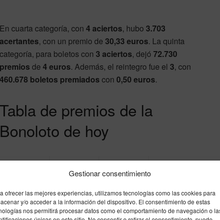
En cuarta categoría, con
4 aciertos
, hubo
3.703
acertantes
, con un premio de
30,33 euros
. La quinta
categoría, para boletos con
3 aciertos
, dejó
72.730
premios
de
4 euros
. Además, el reintegro fue el
3
, con
460.678 boletos premiados
con
0,50 euros
.
Tabla de premios de la
Bonoloto de hoy
Categorí
Acertant
Aciertos
Premio
Gestionar consentimiento
a
es
1ª
6
0
0,00 €
a ofrecer las mejores experiencias, utilizamos tecnologías como las cookies para
acenar y/o acceder a la información del dispositivo. El consentimiento de estas
categoría
aciertos
nologías nos permitirá procesar datos como el comportamiento de navegación o la
ntificaciones únicas en este sitio. No consentir o retirar el consentimiento, puede