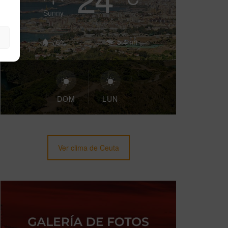
Sunny
76%
5.4mh
DOM
LUN
Ver clima de Ceuta