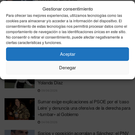
17/06/2026
Gestionar consentimiento
Para ofrecer las mejores experiencias, utilizamos tecnologías como las
PSOE y Sumar pactan derogar los delitos de
cookies para almacenar y/o acceder a la información del dispositivo. El
injurias a la Corona y de ofensas religiosas
consentimiento de estas tecnologías nos permitirá procesar datos como el
comportamiento de navegación o las identificaciones únicas en este sitio.
15/06/2026
No consentir o retirar el consentimiento, puede afectar negativamente a
ciertas características y funciones.
Sumar se atrinchera en una asamblea de
urgencia para frenar su descomposición interna
Aceptar
15/06/2026
Denegar
Renuncia la secretaria de Organización de
Sumar en plena descomposición del partido de
Yolanda Díaz
09/06/2026
Sumar exige explicaciones al PSOE por el ‘caso
Leire’ y denuncia una ofensiva de la derecha para
«tumbar» al Gobierno
04/06/2026
Socios y oposición acorralan a Sánchez: el PNV