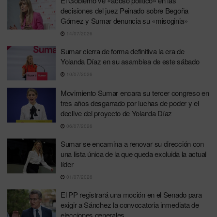
El Gobierno ve «acoso político» en las
decisiones del juez Peinado sobre Begoña
Gómez y Sumar denuncia su «misoginia»
14/07/2026
Sumar cierra de forma definitiva la era de
Yolanda Díaz en su asamblea de este sábado
10/07/2026
Movimiento Sumar encara su tercer congreso en
tres años desgarrado por luchas de poder y el
declive del proyecto de Yolanda Díaz
06/07/2026
Sumar se encamina a renovar su dirección con
una lista única de la que queda excluida la actual
líder
01/07/2026
El PP registrará una moción en el Senado para
exigir a Sánchez la convocatoria inmediata de
elecciones generales