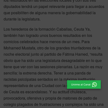
los resultados en las elecciones locales y con sus tres
diputados tendrá un papel relevante para llegar a acuerdos
que posibiliten de alguna manera la gobernabilidad la
durante la legislatura.
Los herederos de la formación Caballas, Ceuta Ya,
también han logrado unos buenos resultados en los
comicios celebrados hace menos de un mes. Para
Mohamed Mustafa, otro de los grandes triunfadores de la
noche electoral junto al partido de Fátima Hamed, “resulta
obvio que ha sido una legislatura desagradable en lo que
tiene que ver con las sesiones plenarias. La razón es muy
sencilla: la extrema derecha. Tener a una panda de
racistas psicópatas sentados en la máxima institución
representativa de una Ciudad con la composición social
de Ceuta es escandaloso. Y su actitud chulesca,
provocadora, ofensiva y propia de matones de patio de
colegio plagados de frustraciones y complejos ha sido una