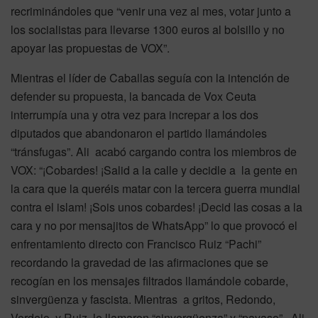
recriminándoles que “venir una vez al mes, votar junto a
los socialistas para llevarse 1300 euros al bolsillo y no
apoyar las propuestas de VOX”.
Mientras el líder de Caballas seguía con la intención de
defender su propuesta, la bancada de Vox Ceuta
interrumpía una y otra vez para increpar a los dos
diputados que abandonaron el partido llamándoles
“tránsfugas”. Ali acabó cargando contra los miembros de
VOX: “¡Cobardes! ¡Salid a la calle y decidle a la gente en
la cara que la queréis matar con la tercera guerra mundial
contra el islam! ¡Sois unos cobardes! ¡Decid las cosas a la
cara y no por mensajitos de WhatsApp” lo que provocó el
enfrentamiento directo con Francisco Ruiz “Pachi”
recordando la gravedad de las afirmaciones que se
recogían en los mensajes filtrados llamándole cobarde,
sinvergüenza y fascista. Mientras a gritos, Redondo,
Verdejo y Ruiz, le llamaron “sinvergüenza” y “payaso”. Ali