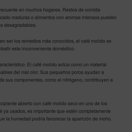
 frecuente en muchos hogares. Restos de comida
masiado maduras o alimentos con aromas intensos pueden
ores desagradables.
len ser los remedios más conocidos, el café molido se
mbatir este inconveniente doméstico.
racterístico. El café molido actúa como un material
ables del mal olor. Sus pequeños poros ayudan a
de sus componentes, como el nitrógeno, contribuyen a
ipiente abierto con café molido seco en uno de los
café ya usados, es importante que estén completamente
a que la humedad podría favorecer la aparición de moho.