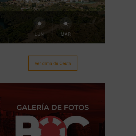
63%
9.4mh
LUN
MAR
Ver clima de Ceuta