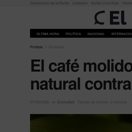
Declaración de la Renta
Cartelera
Sorteo Cruz Roja
Horó
ÚLTIMA HORA
POLÍTICA
NACIONAL
INTERNACI
Portada
Sociedad
El café molid
natural contra
07/06/2026
en
Sociedad
Tiempo de lectura: 2 minutos