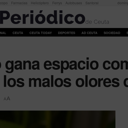
scopo
Farmacias
Helicóptero
Ferrys
Autobuses
Santoral
doming
ONAL
CEUTA
CEUTA TODAY
DEPORTES
AD CEUTA
SOCIEDAD
o gana espacio c
 los malos olores 
A
A