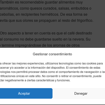
También es recomendable guardar alimentos muy
aromáticos, como quesos curados, salsas, embutidos o
cebollas, en recipientes herméticos. De esa forma se
evita que sus olores se propaguen al resto del frigorífico.
Otro aspecto a tener en cuenta es que el café destinado
al consumo no debe guardarse suelto en la nevera. Su
e termine impregnándose de los aromas de otros
Gestionar consentimiento
a ofrecer las mejores experiencias, utilizamos tecnologías como las cookies para
esodorizante natural, pero debe utilizarse como
acenar y/o acceder a la información del dispositivo. El consentimiento de estas
 correcta conservación de los alimentos. Combinado con
nologías nos permitirá procesar datos como el comportamiento de navegación o la
 a mantener la nevera fresca sin recurrir a productos
ntificaciones únicas en este sitio. No consentir o retirar el consentimiento, puede
ctar negativamente a ciertas características y funciones.
Aceptar
Denegar
lores
nevera
trucos caseros