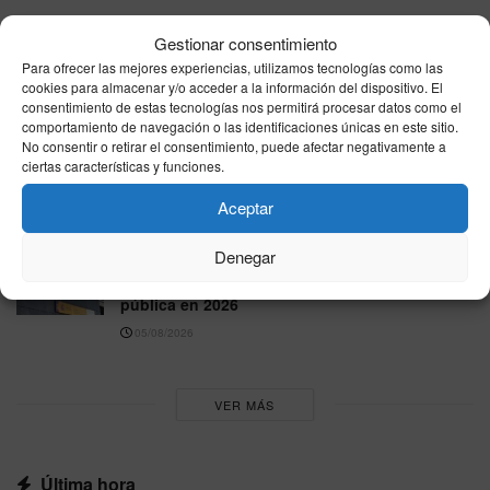
Nicole Delgado responde a Pablo Fernández
Gestionar consentimiento
en directo por la Ley Trans: “No permito que
Para ofrecer las mejores experiencias, utilizamos tecnologías como las
piense por mí”
cookies para almacenar y/o acceder a la información del dispositivo. El
consentimiento de estas tecnologías nos permitirá procesar datos como el
05/08/2026
comportamiento de navegación o las identificaciones únicas en este sitio.
No consentir o retirar el consentimiento, puede afectar negativamente a
Trabajo atribuye a personas recién
ciertas características y funciones.
regularizadas unas 15.000 de las nuevas altas
del paro en julio
Aceptar
05/08/2026
Denegar
El Gobierno eleva en casi 30.000 millones el
presupuesto destinado a amortizar deuda
pública en 2026
05/08/2026
VER MÁS
Última hora