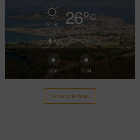
26
°
C
Sunny
68%
12.2mh
SÁB
DOM
Ver clima de Ceuta