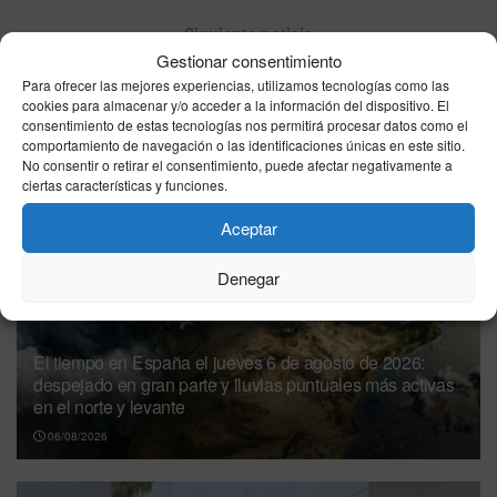
Siguiente noticia
Gestionar consentimiento
Farmacias de Guardia en Ceuta – 14 de junio de 2026
Para ofrecer las mejores experiencias, utilizamos tecnologías como las
cookies para almacenar y/o acceder a la información del dispositivo. El
consentimiento de estas tecnologías nos permitirá procesar datos como el
comportamiento de navegación o las identificaciones únicas en este sitio.
Otras
Noticias
No consentir o retirar el consentimiento, puede afectar negativamente a
ciertas características y funciones.
Aceptar
Denegar
El tiempo en España el jueves 6 de agosto de 2026:
despejado en gran parte y lluvias puntuales más activas
en el norte y levante
06/08/2026