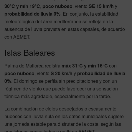
30°C y mín 19°C
,
poco nuboso
, viento
SE 15 km/h
y
probabilidad de lluvia 0%
. En conjunto, la estabilidad
meteorológica del área mediterránea se refleja en la
ausencia de lluvia prevista en estas capitales, de acuerdo
con AEMET.
Islas Baleares
Palma de Mallorca registra
máx 31°C y mín 16°C
con
poco nuboso
, viento
S 20 km/h
y
probabilidad de lluvia
0%
. El domingo se perfila sin precipitaciones y con un
régimen de viento que puede favorecer una sensación
térmica más agradable, especialmente por la tarde.
La combinación de cielos despejados o escasamente
nubosos con lluvia nula en los datos municipales sugiere
una jornada estable para disfrutar de la costa, según las
previsiones consultadas a partir de AEMET.