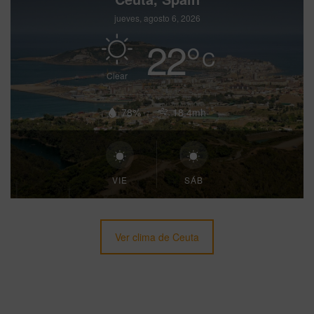
jueves, agosto 6, 2026
22
°
C
Clear
78%
18.4mh
VIE
SÁB
Ver clima de Ceuta