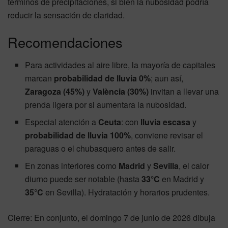
términos de precipitaciones, si bien la nubosidad podría
reducir la sensación de claridad.
Recomendaciones
Para actividades al aire libre, la mayoría de capitales
marcan
probabilidad de lluvia 0%
; aun así,
Zaragoza (45%)
y
València (30%)
invitan a llevar una
prenda ligera por si aumentara la nubosidad.
Especial atención a
Ceuta
: con
lluvia escasa
y
probabilidad de lluvia 100%
, conviene revisar el
paraguas o el chubasquero antes de salir.
En zonas interiores como
Madrid
y
Sevilla
, el calor
diurno puede ser notable (hasta
33°C
en Madrid y
35°C
en Sevilla). Hydratación y horarios prudentes.
Cierre: En conjunto, el domingo 7 de junio de 2026 dibuja