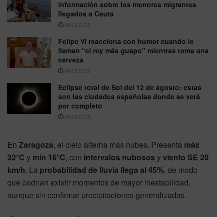
información sobre los menores migrantes
llegados a Ceuta
06/08/2026
Felipe VI reacciona con humor cuando le
llaman “el rey más guapo” mientras toma una
cerveza
06/08/2026
Eclipse total de Sol del 12 de agosto: estas
son las ciudades españolas donde se verá
por completo
06/08/2026
En
Zaragoza
, el cielo alterna más nubes. Presenta
máx
32°C
y
mín 16°C
, con
intervalos nubosos
y
viento SE 20
km/h
. La
probabilidad de lluvia llega al 45%
, de modo
que podrían existir momentos de mayor inestabilidad,
aunque sin confirmar precipitaciones generalizadas.