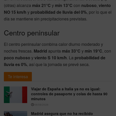
(otras) alcanza
máx 21°C
y
mín 13°C
con
nuboso
,
viento
NO 15 km/h
y
probabilidad de lluvia del 0%
, por lo que el
día se mantiene sin precipitaciones previstas.
Centro peninsular
El centro peninsular combina calor diurno moderado y
noches frescas.
Madrid
apunta
máx 33°C
y
mín 19°C
, con
poco nuboso
y
viento S 10 km/h
. La
probabilidad de
lluvia es 0%
, así que la jornada se prevé seca.
Te interesa
Viajar de España a Italia ya no es igual:
controles de pasaporte y colas de hasta 90
minutos
06/08/2026
Madrid asegura que no ha recibido