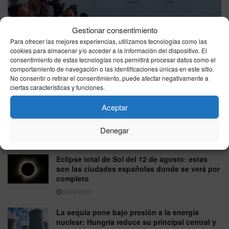
Gestionar consentimiento
Para ofrecer las mejores experiencias, utilizamos tecnologías como las
cookies para almacenar y/o acceder a la información del dispositivo. El
Madrid asegura que no ha recibido información sobre los
consentimiento de estas tecnologías nos permitirá procesar datos como el
menores migrantes llegados a Ceuta
comportamiento de navegación o las identificaciones únicas en este sitio.
No consentir o retirar el consentimiento, puede afectar negativamente a
06/08/2026
ciertas características y funciones.
Felipe VI reacciona con humor cuando le
Aceptar
llaman “el rey más guapo” mientras toma una
cerveza
Denegar
06/08/2026
Eclipse total de Sol del 12 de agosto: estas
son las ciudades españolas donde se verá por
completo
06/08/2026
La sequía pone bajo presión a la energía
nuclear: Hungría reduce su principal central y