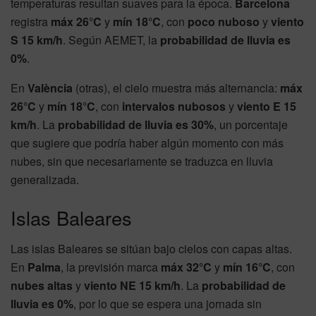
temperaturas resultan suaves para la época.
Barcelona
registra
máx 26°C
y
mín 18°C
, con
poco nuboso
y
viento
S 15 km/h
. Según AEMET, la
probabilidad de lluvia es
0%
.
En
València
(otras), el cielo muestra más alternancia:
máx
26°C
y
mín 18°C
, con
intervalos nubosos
y
viento E 15
km/h
. La
probabilidad de lluvia es 30%
, un porcentaje
que sugiere que podría haber algún momento con más
nubes, sin que necesariamente se traduzca en lluvia
generalizada.
Islas Baleares
Las islas Baleares se sitúan bajo cielos con capas altas.
En
Palma
, la previsión marca
máx 32°C
y
mín 16°C
, con
nubes altas
y
viento NE 15 km/h
. La
probabilidad de
lluvia es 0%
, por lo que se espera una jornada sin