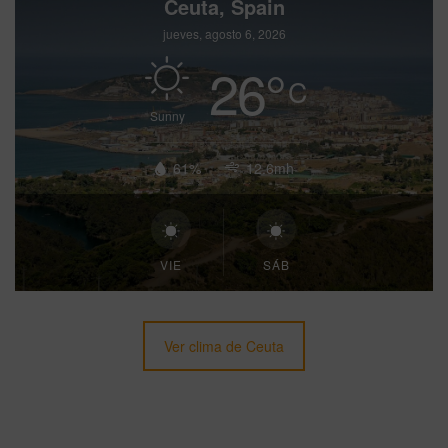
Ceuta, Spain
jueves, agosto 6, 2026
26
°
C
Sunny
61%
12.6mh
VIE
SÁB
Ver clima de Ceuta