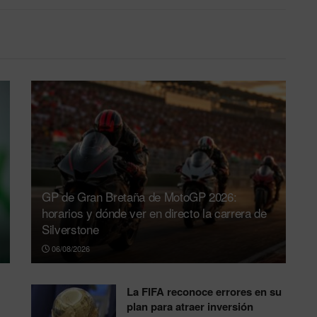
GP de Gran Bretaña de MotoGP 2026:
horarios y dónde ver en directo la carrera de
Silverstone
06/08/2026
La FIFA reconoce errores en su
plan para atraer inversión