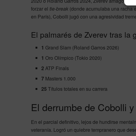
2020 o Roland Garros 2024, Zverev amagó con el 
forzar el
tie-break
(donde acumulaba una racha esp
en París), Cobolli jugó con una agresividad treme
El palmarés de Zverev tras la g
1
Grand Slam (Roland Garros 2026)
1
Oro Olímpico (Tokio 2020)
2
ATP Finals
7
Masters 1.000
25
Títulos totales en su carrera
El derrumbe de Cobolli y
En el parcial definitivo, lejos de hundirse mental
veteranía. Logró un quiebre tempranero que deses