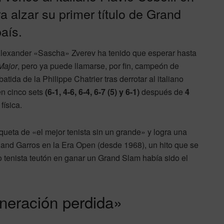
a alzar su primer título de Grand
aís.
 Alexander «Sascha» Zverev ha tenido que esperar hasta
Major
, pero ya puede llamarse, por fin, campeón de
tida de la Philippe Chatrier tras derrotar al italiano
en cinco sets
(6-1, 4-6, 6-4, 6-7 (5) y 6-1)
después de
4
física.
iqueta de «el mejor tenista sin un grande» y logra una
oland Garros en la Era Open (desde 1968), un hito que se
imo tenista teutón en ganar un Grand Slam había sido el
neración perdida»