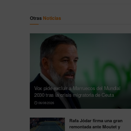
Otras
Noticias
Vox pide excluir a Marruecos del Mundial
2030 tras la crisis migratoria de Ceuta
06/08/2026
Rafa Jódar firma una gran
remontada ante Moutet y