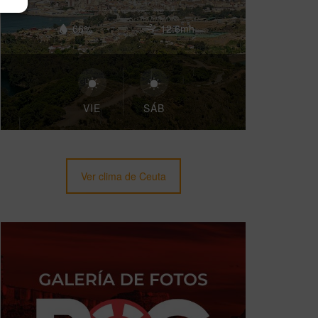
66%
12.6mh
VIE
SÁB
Ver clima de Ceuta