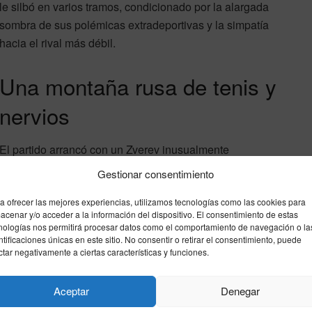
le silbó en varios tramos, condicionado por la alargada
sombra de sus polémicas extradeportivas y la simpatía
hacia el rival más débil.
Una montaña rusa de tenis y
nervios
El partido arrancó con un Zverev inusualmente
atenazado por los nervios, llevándose la primera manga
Gestionar consentimiento
encuentro parecía encarrilado a favor del hamburgués en
a ofrecer las mejores experiencias, utilizamos tecnologías como las cookies para
 italiano se creció. Cobolli, que llegaba más fresco tras
acenar y/o acceder a la información del dispositivo. El consentimiento de estas
por virus de Matteo Arnaldi, empezó a desplegar un tenis
nologías nos permitirá procesar datos como el comportamiento de navegación o la
e desarbolaron al alemán para empatar el partido.
ntificaciones únicas en este sitio. No consentir o retirar el consentimiento, puede
ctar negativamente a ciertas características y funciones.
rrores no forzaos de Cobolli en el tramo final, pero en el
Aceptar
Denegar
el teutón. Recordando las finales perdidas del US Open