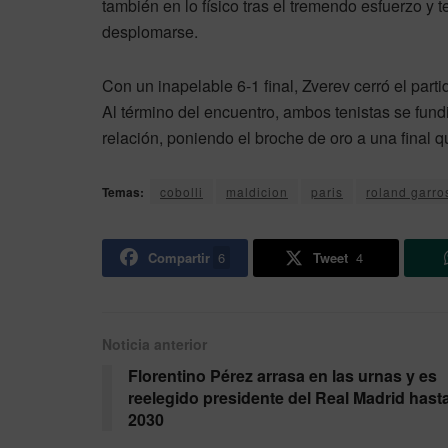
también en lo físico tras el tremendo esfuerzo y 
desplomarse.
Con un inapelable 6-1 final, Zverev cerró el part
Al término del encuentro, ambos tenistas se fundi
relación, poniendo el broche de oro a una final q
Temas:
cobolli
maldicion
paris
roland garro
Compartir
6
Tweet
4
Noticia anterior
Florentino Pérez arrasa en las urnas y es
reelegido presidente del Real Madrid hast
2030