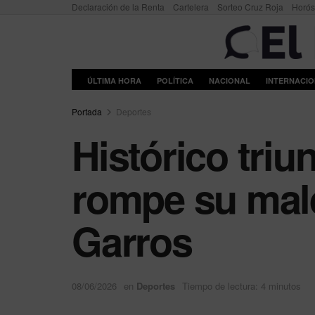
Declaración de la Renta
Cartelera
Sorteo Cruz Roja
Horó
ÚLTIMA HORA
POLÍTICA
NACIONAL
INTERNACI
Portada
Deportes
Histórico triu
rompe su mald
Garros
08/06/2026
en
Deportes
Tiempo de lectura: 4 minutos