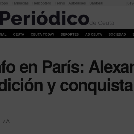
scopo
Farmacias
Helicóptero
Ferrys
Autobuses
Santoral
juev
ONAL
CEUTA
CEUTA TODAY
DEPORTES
AD CEUTA
SOCIEDAD
nfo en París: Alex
ición y conquista
A
A