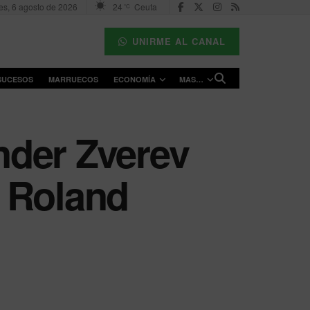
es, 6 agosto de 2026
24
Ceuta
°C
UNIRME AL CANAL
SUCESOS
MARRUECOS
ECONOMÍA
MAS…
ander Zverev
 Roland