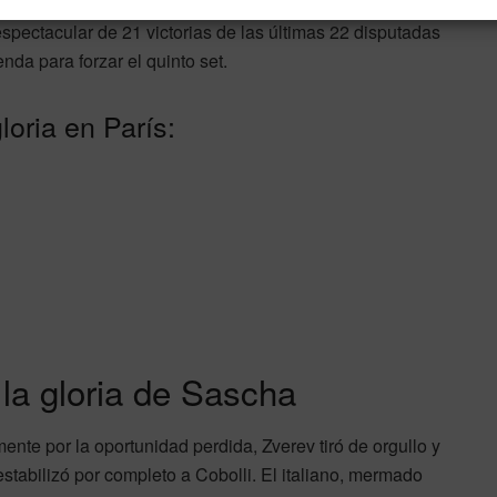
autoboicot: sufrió calambres, perdió ventajas y, pese a
ectacular de 21 victorias de las últimas 22 disputadas
nda para forzar el quinto set.
loria en París:
 la gloria de Sascha
mente por la oportunidad perdida, Zverev tiró de orgullo y
tabilizó por completo a Cobolli. El italiano, mermado