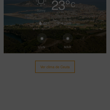
23
°
C
Sunny
86%
4.3mh
LUN
MAR
Ver clima de Ceuta