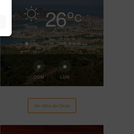
26
°
C
Sunny
70%
8.3mh
DOM
LUN
Ver clima de Ceuta