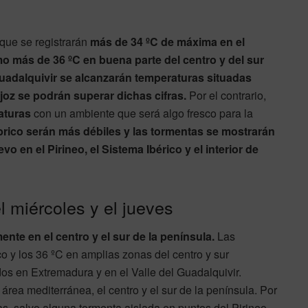
 que se registrarán
más de 34 ºC de máxima en el
omo más de 36 ºC en buena parte del centro y del sur
Guadalquivir se alcanzarán temperaturas situadas
ajoz se podrán superar dichas cifras.
Por el contrario,
aturas
con un ambiente que será algo fresco para la
brico serán más débiles y las tormentas se mostrarán
en el Pirineo, el Sistema Ibérico y el interior de
l miércoles y el jueves
ente en el centro y el sur de la península.
Las
o y los 36 ºC en amplias zonas del centro y sur
dos en Extremadura y en el Valle del Guadalquivir.
 área mediterránea, el centro y el sur de la península. Por
as, salvo alguna tormenta aislada en puntos del Pirineo,