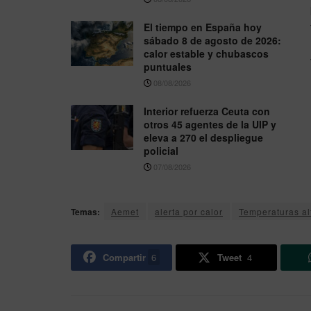
El tiempo en España hoy
sábado 8 de agosto de 2026:
calor estable y chubascos
puntuales
08/08/2026
Interior refuerza Ceuta con
otros 45 agentes de la UIP y
eleva a 270 el despliegue
policial
07/08/2026
Temas:
Aemet
alerta por calor
Temperaturas al
Compartir
6
Tweet
4