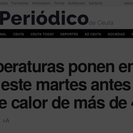
scopo
Farmacias
Helicóptero
Ferrys
Autobuses
Santoral
sábad
ONAL
CEUTA
CEUTA TODAY
DEPORTES
AD CEUTA
SOCIEDAD
peraturas ponen en
ste martes antes 
 calor de más de 
A
A