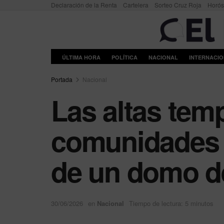
Declaración de la Renta
Cartelera
Sorteo Cruz Roja
Horó
ÚLTIMA HORA
POLÍTICA
NACIONAL
INTERNACI
Portada
Nacional
Las altas tem
comunidades e
de un domo de
30/06/2026
en
Nacional
Tiempo de lectura: 5 minutos