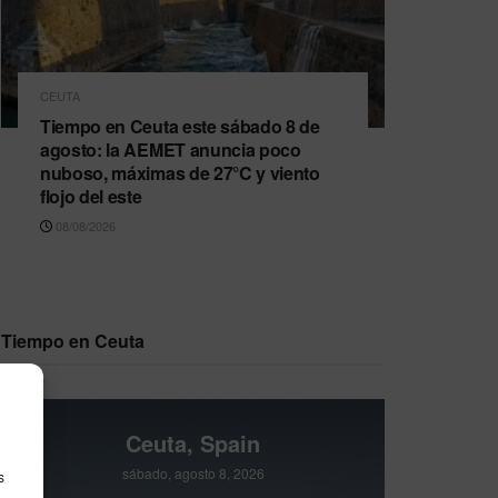
CEUTA
Tiempo en Ceuta este sábado 8 de
agosto: la AEMET anuncia poco
nuboso, máximas de 27°C y viento
flojo del este
08/08/2026
Tiempo en Ceuta
Ceuta, Spain
sábado, agosto 8, 2026
s