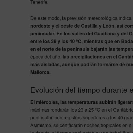
Tenerife.
De este modo, la previsión meteorológica indica
nordeste y el oeste de Castilla y León, así c
peninsular. En los valles del Guadiana y del 
entre los 38 y los 40 ºC, mientras que en Bad
en el norte de la península bajarán las temper
época del año;
las precipitaciones en el Cantá
más aisladas, aunque podrán formarse de nuevo 
Mallorca.
Evolución del tiempo durante e
El miércoles, las temperaturas subirán ligeram
máximas rondarán los 23 a 25 ºC en el Cantábric
peninsular, con registros superiores a los 40 gra
Asimismo, se certificarán noches tropicales en el
lo demás, el tiempo será estable y no habrá lluvi