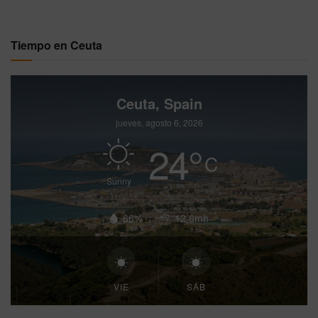
Tiempo en Ceuta
Ceuta, Spain
jueves, agosto 6, 2026
24
°
C
Sunny
66%
12.6mh
VIE
SÁB