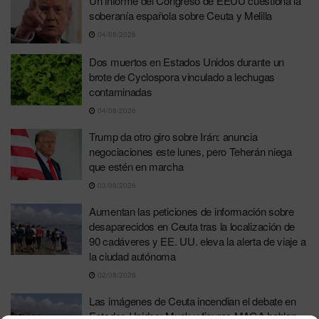
Un informe del Congreso de EEUU cuestiona la
soberanía española sobre Ceuta y Melilla
04/08/2026
Dos muertos en Estados Unidos durante un
brote de Cyclospora vinculado a lechugas
contaminadas
04/08/2026
Trump da otro giro sobre Irán: anuncia
negociaciones este lunes, pero Teherán niega
que estén en marcha
03/08/2026
Aumentan las peticiones de información sobre
desaparecidos en Ceuta tras la localización de
90 cadáveres y EE. UU. eleva la alerta de viaje a
la ciudad autónoma
02/08/2026
Las imágenes de Ceuta incendian el debate en
Estados Unidos: Musk y figuras MAGA hablan