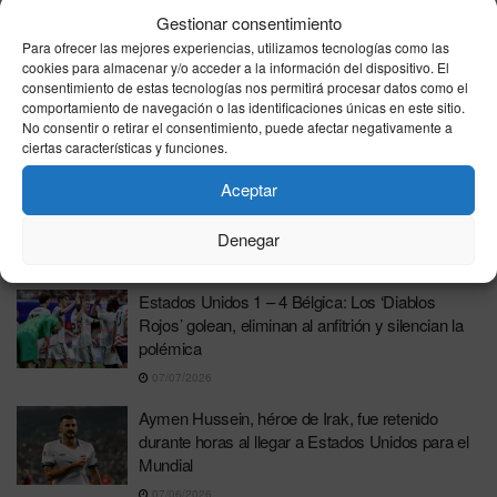
de “invasión”
Gestionar consentimiento
Para ofrecer las mejores experiencias, utilizamos tecnologías como las
31/07/2026
cookies para almacenar y/o acceder a la información del dispositivo. El
Donald Trump asegura tras la final del Mundial
consentimiento de estas tecnologías nos permitirá procesar datos como el
comportamiento de navegación o las identificaciones únicas en este sitio.
que no existen tensiones diplomáticas entre
No consentir o retirar el consentimiento, puede afectar negativamente a
Estados Unidos y España
ciertas características y funciones.
20/07/2026
Aceptar
Alerta sanitaria en EE.UU. por un brote de
ciclosporiasis durante el Mundial de fútbol
Denegar
17/07/2026
Estados Unidos 1 – 4 Bélgica: Los ‘Diablos
Rojos’ golean, eliminan al anfitrión y silencian la
polémica
07/07/2026
Aymen Hussein, héroe de Irak, fue retenido
durante horas al llegar a Estados Unidos para el
Mundial
07/06/2026