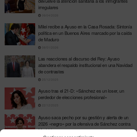
devuelve la atención sanitaria a los inmigrantes
irregulares
09/04/2026
Milei recibe a Ayuso en la Casa Rosada: Sintonía
política en un Buenos Aires marcado por la caída
de Maduro
08/01/2026
Las reacciones al discurso del Rey: Ayuso
abandera el respaldo institucional en una Navidad
de contrastes
25/12/2025
Ayuso tras el 21-D: «Sánchez es un loser, un
perdedor de elecciones profesional»
22/12/2025
Ayuso saca pecho por su gestión y alerta de un
2026 «negro» por la ofensiva de Sánchez contra
Madrid