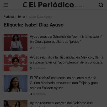
Portada
Tema
Isabel Díaz Ayuso
Etiqueta:
Isabel Díaz Ayuso
Ayuso acusa a Sánchez de “permitir la invasión”
en Ceuta para ocultar sus “juicios”
31/07/2026
Ayuso reivindica la Hispanidad en México y llama
a superar la visión “acomplejada” de la conquista
06/05/2026
El PP recibirá con todos los honores a María
Corina Machado: encuentro con Feijóo y gran
acto en Sol con Ayuso
09/04/2026
Ayuso recurre el decreto del Gobierno que