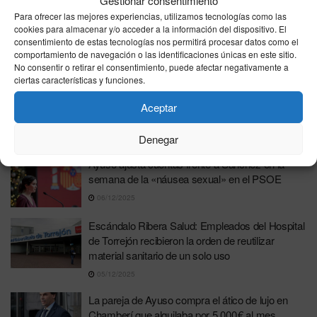
Gestionar consentimiento
17/12/2025
Para ofrecer las mejores experiencias, utilizamos tecnologías como las
Ayuso afirma que «nos desgobierna una mafia»
cookies para almacenar y/o acceder a la información del dispositivo. El
consentimiento de estas tecnologías nos permitirá procesar datos como el
que busca «desmembrar» España
comportamiento de navegación o las identificaciones únicas en este sitio.
16/12/2025
No consentir o retirar el consentimiento, puede afectar negativamente a
ciertas características y funciones.
El Supremo condena al fiscal general pero
desmantela el victimismo del novio de Ayuso:
Aceptar
sus delitos «no eran ningún secreto»
Denegar
15/12/2025
Ayuso ajusta cuentas frente a Sánchez en la
semana de la «náusea sexual» en el PSOE
06/12/2025
Escándalo Ribera Salud: Empleados del Hospital
de Torrejón recibieron la orden de reutilizar
material sanitario de un solo uso
05/12/2025
La pareja de Ayuso compra el ático de lujo en
Chamberí que alquilaba por 5.000 € al mes