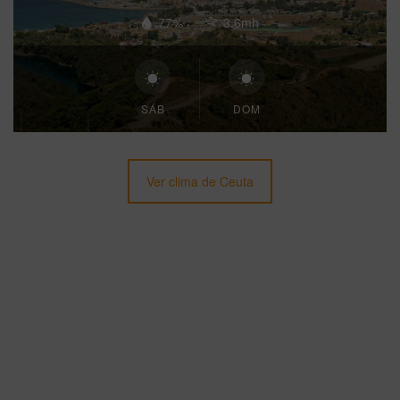
77%
3.6mh
SÁB
DOM
Ver clima de Ceuta