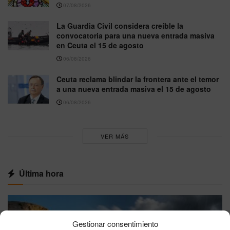
07/08/2026
La Guardia Civil considera creíble la
convocatoria para una nueva entrada masiva
en Ceuta el 15 de agosto
06/08/2026
Ceuta reclama blindar la frontera ante el temor
a una nueva entrada masiva el 15 de agosto
06/08/2026
VER MÁS
Última hora
Gestionar consentimiento