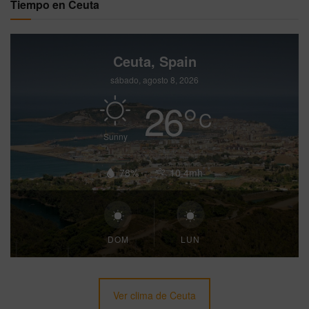
Tiempo en Ceuta
Ceuta, Spain
sábado, agosto 8, 2026
26
°
C
Sunny
78%
10.4mh
DOM
LUN
Ver clima de Ceuta