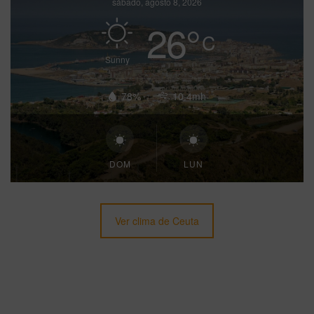
sábado, agosto 8, 2026
26
°
C
Sunny
78%
10.4mh
DOM
LUN
Ver clima de Ceuta