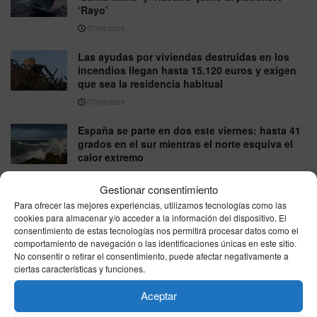
‘Rayo’
07/08/2026
Las ayudas por viviendas destruidas en los
incendios llegan hasta 15.120 euros y exigen
que sea la residencia habitual
07/08/2026
España se parte en dos este viernes: hasta 41
grados en el sur mientras el norte esquiva el
calor extremo
07/08/2026
Gestionar consentimiento
Para ofrecer las mejores experiencias, utilizamos tecnologías como las
cookies para almacenar y/o acceder a la información del dispositivo. El
VER MÁS
consentimiento de estas tecnologías nos permitirá procesar datos como el
comportamiento de navegación o las identificaciones únicas en este sitio.
No consentir o retirar el consentimiento, puede afectar negativamente a
ciertas características y funciones.
Última hora
Aceptar