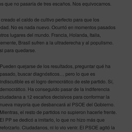
os que no pasaría de tres escaños. Nos equivocamos.
 creado el caldo de cultivo perfecto para que los
ciedad. No es nada nuevo. Ocurrió en momentos pasados
otros lugares del mundo. Francia, Holanda, Italia,
emente, Brasil sufren a la ultraderecha y al populismo.
si para quedarse.
Pueden quejarse de los resultados, preguntar qué ha
pasado, buscar diagnósticos… pero lo que es
indiscutible es el logro democrático de este partido. Sí,
democrático. Ha conseguido pasar de la indiferencia
ciudadana a 12 escaños decisivos para conformar la
nueva mayoría que desbancará al PSOE del Gobierno.
Mientras, el resto de partidos no supieron hacerle frente.
El PP se dedicó a imitarlo, lo que no hizo más que
reforzarlo. Ciudadanos, ni lo vio venir. El PSOE agitó la