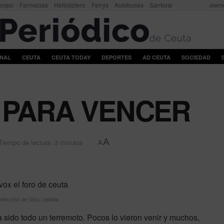
scopo
Farmacias
Helicóptero
Ferrys
Autobuses
Santoral
viern
ONAL
CEUTA
CEUTA TODAY
DEPORTES
AD CEUTA
SOCIEDAD
PARA VENCER
A
Tiempo de lectura: 3 minutos
A
ntención de Voto, cedida
 sido todo un terremoto. Pocos lo vieron venir y muchos,