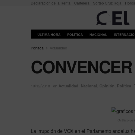
Declaración de la Renta
Cartelera
Sorteo Cruz Roja
Horó
ÚLTIMA HORA
POLÍTICA
NACIONAL
INTERNACI
Portada
Actualidad
CONVENCER 
10/12/2018
en
Actualidad
,
Nacional
,
Opinión
,
Política
Gráfico de i
La irrupción de VOX en el Parlamento andaluz ha