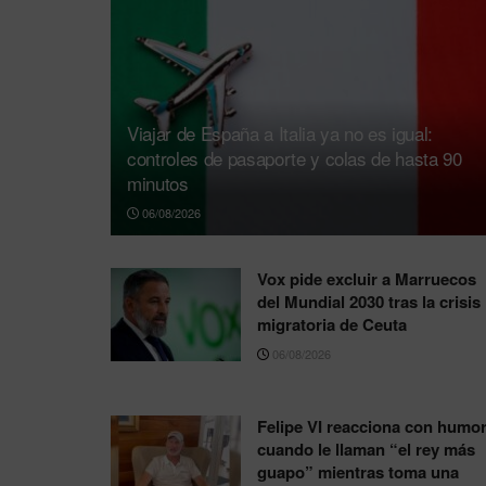
Viajar de España a Italia ya no es igual:
controles de pasaporte y colas de hasta 90
minutos
06/08/2026
Vox pide excluir a Marruecos
del Mundial 2030 tras la crisis
migratoria de Ceuta
06/08/2026
Felipe VI reacciona con humo
cuando le llaman “el rey más
guapo” mientras toma una