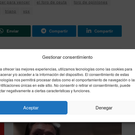
cer para vencer
el foro de ceuta
foro de opiniones
triano
vox
Enviar
Compartir
Compartir
Gestionar consentimiento
Siguiente noticia
Deporte aprueba la construcción de una
a ofrecer las mejores experiencias, utilizamos tecnologías como las cookies para
o
millonaria pista de atletismo en Ceuta
acenar y/o acceder a la información del dispositivo. El consentimiento de estas
nologías nos permitirá procesar datos como el comportamiento de navegación o la
ntificaciones únicas en este sitio. No consentir o retirar el consentimiento, puede
ctar negativamente a ciertas características y funciones.
Aceptar
Denegar