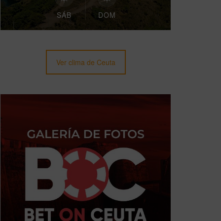
SÁB
DOM
Ver clima de Ceuta