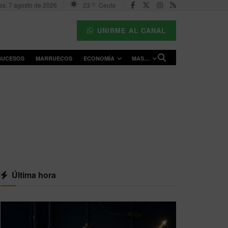
es, 7 agosto de 2026
23
Ceuta
°C
UNIRME AL CANAL
SUCESOS
MARRUECOS
ECONOMÍA
MAS…
Última hora