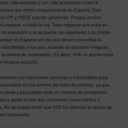
esas más exitosas y con más aceptación entre la
grantes que entren irregularmente en España. Este
hacen PP y PSOE cuando gobiernan. Porque ambos
ra manera, cumplir la ley. Todo migrante que entra en
en de expulsión y, si se puede, es expulsado. Las únicas
 quedan en España son los que tienen concedida la
solicitantes) y los que, estando en situación irregular,
acuerdos de repatriación. Es decir, VOX no aporta nada
ar ninguna solución.
ctorado con soluciones sencillas e irrealizables para
mpensable sin los errores del resto de partidos, ya que,
s ideas y propuestas tanto en materia de inmigración
ver a ganar tendrá que convencer, hacer política y
. No se puede eludir que VOX ha obtenido el apoyo de
ban respuestas.