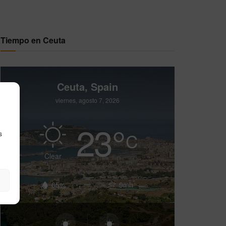
Tiempo en Ceuta
Ceuta, Spain
viernes, agosto 7, 2026
23
°
C
s
Clear
65%
9mh